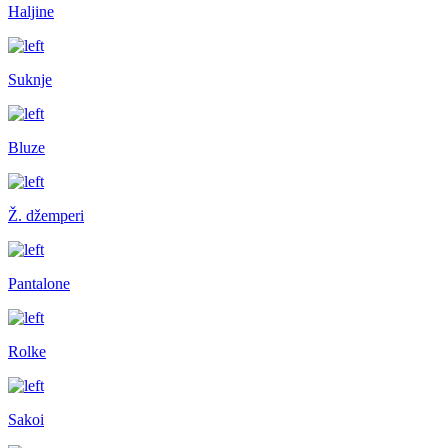
Haljine
Suknje
Bluze
Ž. džemperi
Pantalone
Rolke
Sakoi