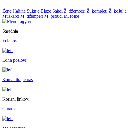
Žene
Haljine
Suknje
Bluze
Sakoi
Ž. džemperi
Ž. kompleti
Ž. košulje
Muškarci
M. džemperi
M. prsluci
M. rolke
Saradnja
Veleprodaja
Lohn poslovi
Kontaktirajte nas
Korisni linkovi
O nama