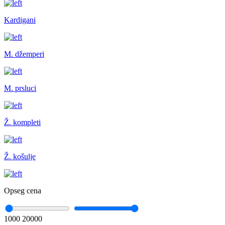
Kardigani
M. džemperi
M. prsluci
Ž. kompleti
Ž. košulje
Opseg cena
1000
20000