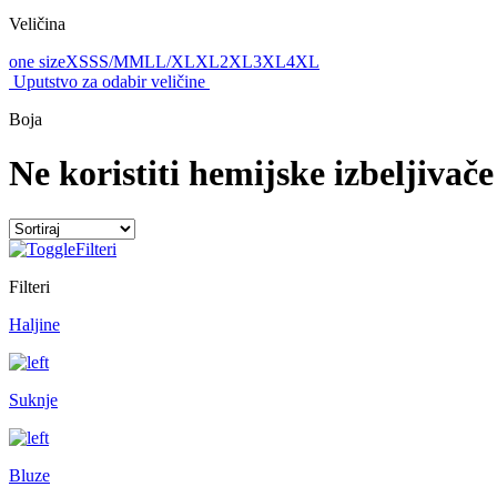
Veličina
one size
XS
S
S/M
M
L
L/XL
XL
2XL
3XL
4XL
Uputstvo za odabir veličine
Boja
Ne koristiti hemijske izbeljivače
Filteri
Filteri
Haljine
Suknje
Bluze