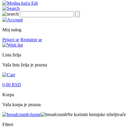
Moj nalog
Prijavi se
Registruj se
Lista želja
Vaša lista želja je prazna
0,00
RSD
Korpa
Vaša korpa je prazna
Ne koristiti hemijske izbeljivače
Filteri