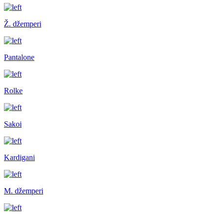
Ž. džemperi
Pantalone
Rolke
Sakoi
Kardigani
M. džemperi