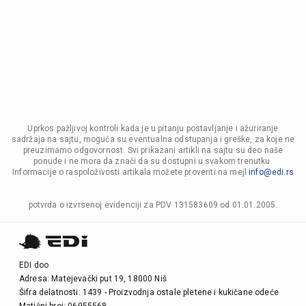
Uprkos pažljivoj kontroli kada je u pitanju postavljanje i ažuriranje
sadržaja na sajtu, moguća su eventualna odstupanja i greške, za koje ne
preuzimamo odgovornost. Svi prikazani artikli na sajtu su deo naše
ponude i ne mora da znači da su dostupni u svakom trenutku.
Informacije o raspoloživosti artikala možete proveriti na mejl
info@edi.rs
potvrda o izvrsenoj evidenciji za PDV 131583609 od 01.01.2005.
EDI doo
Adresa: Matejevački put 19, 18000 Niš
Šifra delatnosti: 1439 - Proizvodnja ostale pletene i kukičane odeće