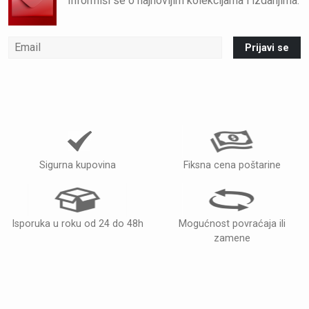
Informiši se o najnovijim kolekcijama i izdanjima.
Prijavi se
Sigurna kupovina
Fiksna cena poštarine
Isporuka u roku od 24 do 48h
Mogućnost povraćaja ili
zamene