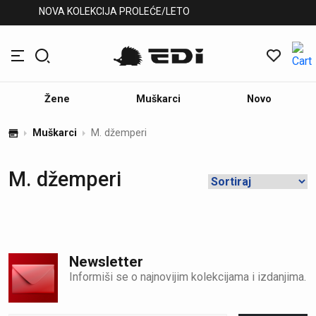
NOVA KOLEKCIJA PROLEĆE/LETO
Žene
Muškarci
Novo
Muškarci
M. džemperi
M. džemperi
Newsletter
Informiši se o najnovijim kolekcijama i izdanjima.