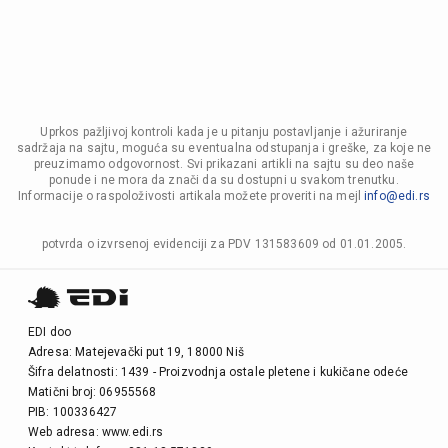
Uprkos pažljivoj kontroli kada je u pitanju postavljanje i ažuriranje
sadržaja na sajtu, moguća su eventualna odstupanja i greške, za koje ne
preuzimamo odgovornost. Svi prikazani artikli na sajtu su deo naše
ponude i ne mora da znači da su dostupni u svakom trenutku.
Informacije o raspoloživosti artikala možete proveriti na mejl
info@edi.rs
potvrda o izvrsenoj evidenciji za PDV 131583609 od 01.01.2005.
EDI doo
Adresa: Matejevački put 19, 18000 Niš
Šifra delatnosti: 1439 - Proizvodnja ostale pletene i kukičane odeće
Matični broj: 06955568
PIB: 100336427
Web adresa: www.edi.rs