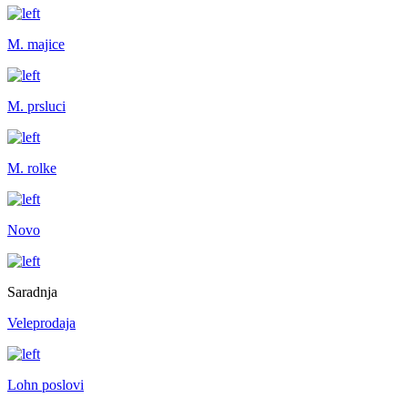
M. majice
M. prsluci
M. rolke
Novo
Saradnja
Veleprodaja
Lohn poslovi