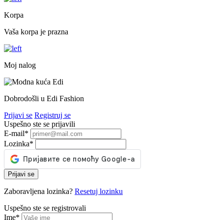
Korpa
Vaša korpa je prazna
Moj nalog
Dobrodošli u Edi Fashion
Prijavi se
Registruj se
Uspešno ste se prijavili
E-mail
*
Lozinka
*
Prijavi se
Zaboravljena lozinka?
Resetuj lozinku
Uspešno ste se registrovali
Ime
*