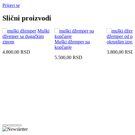
Prijavi se
Slični proizvodi
Muški
džemper sa dugačkim
džemper od p
zipom
Muški džemper na
okruglim izre
kopčanje
4.800,00
RSD
3.800,00
RSD
5.500,00
RSD