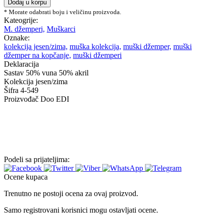
Dodaj u korpu
na
* Morate odabrati boju i veličinu proizvoda.
kopčanje
Kateogrije:
quantity
M. džemperi,
Muškarci
Oznake:
kolekcija jesen/zima,
muška kolekcija,
muški džemper,
muški
džemper na kopčanje,
muški džemperi
Deklaracija
Sastav
50% vuna 50% akril
Kolekcija
jesen/zima
Šifra
4-549
Proizvođač
Doo EDI
Podeli sa prijateljima:
Ocene kupaca
Trenutno ne postoji ocena za ovaj proizvod.
Samo registrovani korisnici mogu ostavljati ocene.