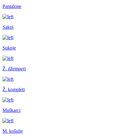
Pantalone
Sakoi
Suknje
Ž. džemperi
Ž. kompleti
Muškarci
M. košulje