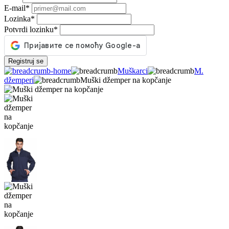
E-mail
*
Lozinka
*
Potvrdi lozinku
*
Registruj se
Muškarci
M.
džemperi
Muški džemper na kopčanje