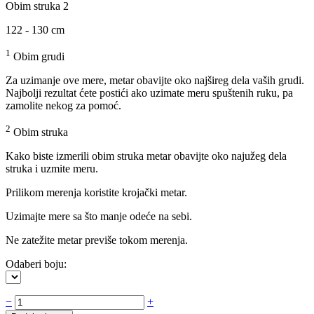
Obim struka 2
122 - 130 cm
1
Obim grudi
Za uzimanje ove mere, metar obavijte oko najšireg dela vaših grudi.
Najbolji rezultat ćete postići ako uzimate meru spuštenih ruku, pa
zamolite nekog za pomoć.
2
Obim struka
Kako biste izmerili obim struka metar obavijte oko najužeg dela
struka i uzmite meru.
Prilikom merenja koristite krojački metar.
Uzimajte mere sa što manje odeće na sebi.
Ne zatežite metar previše tokom merenja.
Odaberi boju:
Muški
−
+
džemper