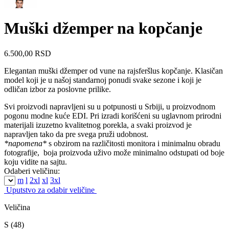
Muški džemper na kopčanje
6.500,00
RSD
Elegantan muški džemper od vune na rajsferšlus kopčanje. Klasičan
model koji je u našoj standarnoj ponudi svake sezone i koji je
odličan izbor za poslovne prilike.
Svi proizvodi napravljeni su u potpunosti u Srbiji, u proizvodnom
pogonu modne kuće EDI. Pri izradi korišćeni su uglavnom prirodni
materijali izuzetno kvalitetnog porekla, a svaki proizvod je
napravljen tako da pre svega pruži udobnost.
*napomena*
s obzirom na različitosti monitora i minimalnu obradu
fotografije, boja proizvoda uživo može minimalno odstupati od boje
koju vidite na sajtu.
Odaberi veličinu:
m
l
2xl
xl
3xl
Uputstvo za odabir veličine
Veličina
S (48)