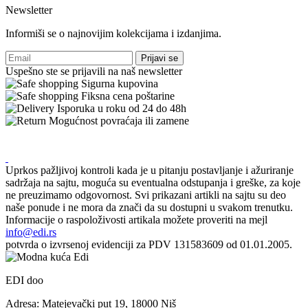
Newsletter
Informiši se o najnovijim kolekcijama i izdanjima.
Prijavi se
Uspešno ste se prijavili na naš newsletter
Sigurna kupovina
Fiksna cena poštarine
Isporuka u roku od 24 do 48h
Mogućnost povraćaja ili zamene
Uprkos pažljivoj kontroli kada je u pitanju postavljanje i ažuriranje
sadržaja na sajtu, moguća su eventualna odstupanja i greške, za koje
ne preuzimamo odgovornost. Svi prikazani artikli na sajtu su deo
naše ponude i ne mora da znači da su dostupni u svakom trenutku.
Informacije o raspoloživosti artikala možete proveriti na mejl
info@edi.rs
potvrda o izvrsenoj evidenciji za PDV 131583609 od 01.01.2005.
EDI doo
Adresa: Matejevački put 19, 18000 Niš