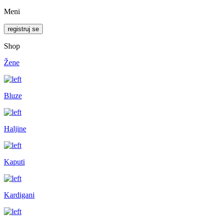
Meni
registruj se
Shop
Žene
Bluze
Haljine
Kaputi
Kardigani