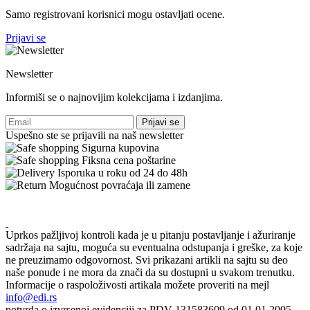
Samo registrovani korisnici mogu ostavljati ocene.
Prijavi se
Newsletter
Informiši se o najnovijim kolekcijama i izdanjima.
Prijavi se
Uspešno ste se prijavili na naš newsletter
Sigurna kupovina
Fiksna cena poštarine
Isporuka u roku od 24 do 48h
Mogućnost povraćaja ili zamene
Uprkos pažljivoj kontroli kada je u pitanju postavljanje i ažuriranje
sadržaja na sajtu, moguća su eventualna odstupanja i greške, za koje
ne preuzimamo odgovornost. Svi prikazani artikli na sajtu su deo
naše ponude i ne mora da znači da su dostupni u svakom trenutku.
Informacije o raspoloživosti artikala možete proveriti na mejl
info@edi.rs
potvrda o izvrsenoj evidenciji za PDV 131583609 od 01.01.2005.