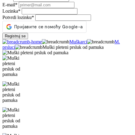
E-mail
*
Lozinka
*
Potvrdi lozinku
*
Registruj se
Muškarci
M.
prsluci
Muški pleteni prsluk od pamuka