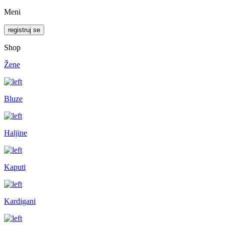
Meni
registruj se
Shop
Žene
Bluze
Haljine
Kaputi
Kardigani