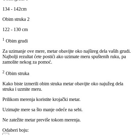
134 - 142cm
Obim struka 2
122 - 130 cm
1
Obim grudi
Za uzimanje ove mere, metar obavijte oko najšireg dela vaših grudi.
Najbolji rezultat ćete postići ako uzimate meru spuštenih ruku, pa
zamolite nekog za pomoć.
2
Obim struka
Kako biste izmerili obim struka metar obavijte oko najužeg dela
struka i uzmite meru.
Prilikom merenja koristite krojački metar.
Uzimajte mere sa što manje odeće na sebi.
Ne zatežite metar previše tokom merenja.
Odaberi boju: