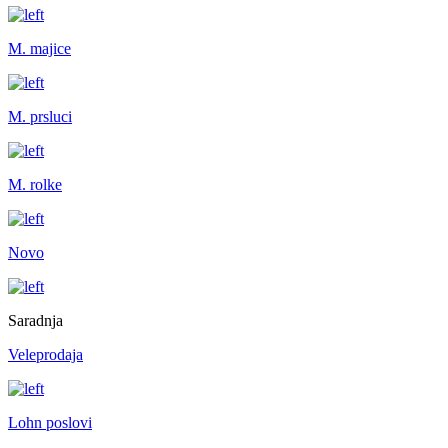
M. majice
M. prsluci
M. rolke
Novo
Saradnja
Veleprodaja
Lohn poslovi