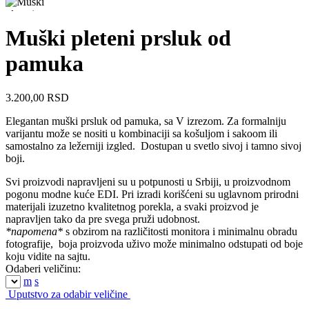
Muški pleteni prsluk od
pamuka
3.200,00
RSD
Elegantan muški prsluk od pamuka, sa V izrezom. Za formalniju
varijantu može se nositi u kombinaciji sa košuljom i sakoom ili
samostalno za ležerniji izgled. Dostupan u svetlo sivoj i tamno sivoj
boji.
Svi proizvodi napravljeni su u potpunosti u Srbiji, u proizvodnom
pogonu modne kuće EDI. Pri izradi korišćeni su uglavnom prirodni
materijali izuzetno kvalitetnog porekla, a svaki proizvod je
napravljen tako da pre svega pruži udobnost.
*napomena*
s obzirom na različitosti monitora i minimalnu obradu
fotografije, boja proizvoda uživo može minimalno odstupati od boje
koju vidite na sajtu.
Odaberi veličinu:
m
s
Uputstvo za odabir veličine