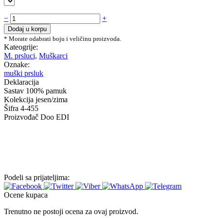
Muški
−
+
pleteni
Dodaj u korpu
prsluk
* Morate odabrati boju i veličinu proizvoda.
od
Kateogrije:
pamuka
M. prsluci,
Muškarci
quantity
Oznake:
muški prsluk
Deklaracija
Sastav
100% pamuk
Kolekcija
jesen/zima
Šifra
4-455
Proizvođač
Doo EDI
Podeli sa prijateljima:
Ocene kupaca
Trenutno ne postoji ocena za ovaj proizvod.