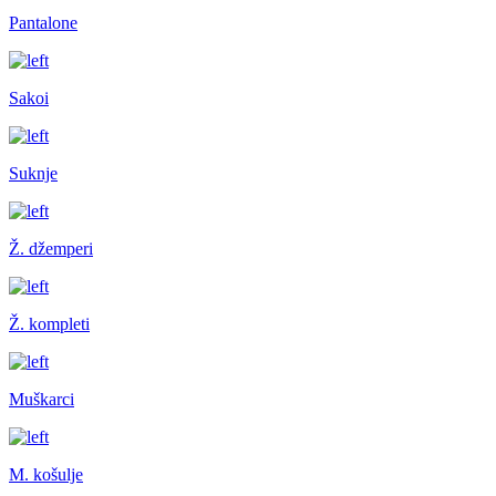
Pantalone
Sakoi
Suknje
Ž. džemperi
Ž. kompleti
Muškarci
M. košulje