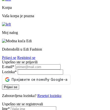
Korpa
Vaša korpa je prazna
Moj nalog
Dobrodošli u Edi Fashion
Prijavi se
Registruj se
Uspešno ste se prijavili
E-mail
*
Lozinka
*
Prijavi se
Zaboravljena lozinka?
Resetuj lozinku
Uspešno ste se registrovali
Ime
*