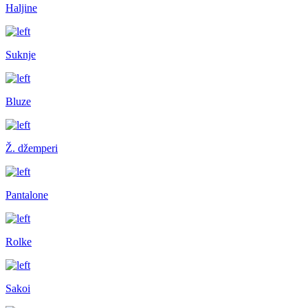
Haljine
Suknje
Bluze
Ž. džemperi
Pantalone
Rolke
Sakoi