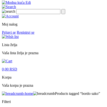
Moj nalog
Prijavi se
Registruj se
Lista želja
Vaša lista želja je prazna
0,00
RSD
Korpa
Vaša korpa je prazna
Products tagged “bordo sako”
Filteri