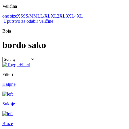
Veličina
one size
XS
S
S/M
M
L
L/XL
XL
2XL
3XL
4XL
Uputstvo za odabir veličine
Boja
bordo sako
Filteri
Filteri
Haljine
Suknje
Bluze