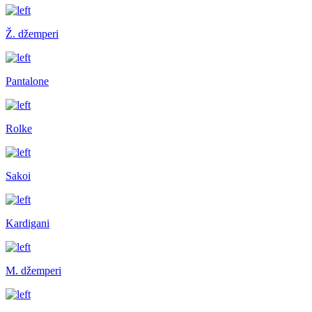
Ž. džemperi
Pantalone
Rolke
Sakoi
Kardigani
M. džemperi