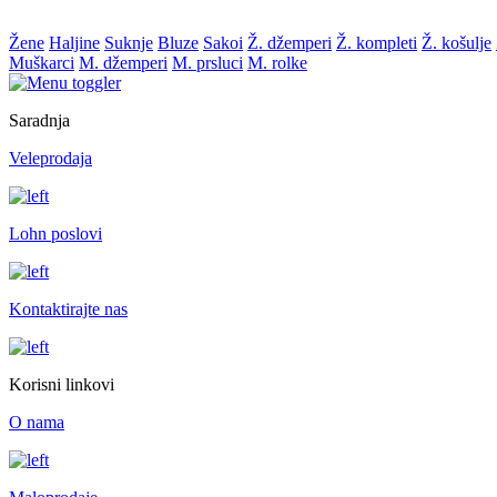
Žene
Haljine
Suknje
Bluze
Sakoi
Ž. džemperi
Ž. kompleti
Ž. košulje
Muškarci
M. džemperi
M. prsluci
M. rolke
Saradnja
Veleprodaja
Lohn poslovi
Kontaktirajte nas
Korisni linkovi
O nama