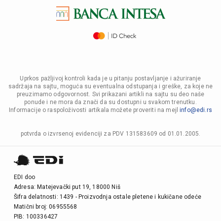
Uprkos pažljivoj kontroli kada je u pitanju postavljanje i ažuriranje
sadržaja na sajtu, moguća su eventualna odstupanja i greške, za koje ne
preuzimamo odgovornost. Svi prikazani artikli na sajtu su deo naše
ponude i ne mora da znači da su dostupni u svakom trenutku.
Informacije o raspoloživosti artikala možete proveriti na mejl
info@edi.rs
potvrda o izvrsenoj evidenciji za PDV 131583609 od 01.01.2005.
EDI doo
Adresa: Matejevački put 19, 18000 Niš
Šifra delatnosti: 1439 - Proizvodnja ostale pletene i kukičane odeće
Matični broj: 06955568
PIB: 100336427