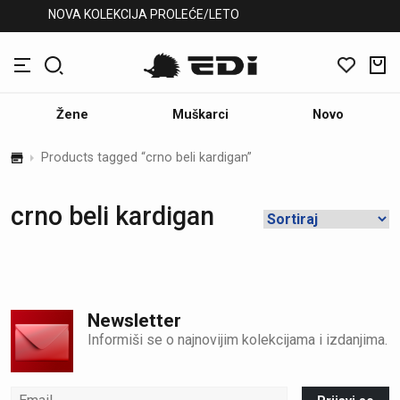
NOVA KOLEKCIJA PROLEĆE/LETO
Žene
Muškarci
Novo
Products tagged “crno beli kardigan”
crno beli kardigan
Newsletter
Informiši se o najnovijim kolekcijama i izdanjima.