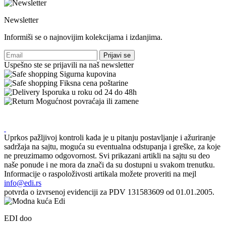
Newsletter
Informiši se o najnovijim kolekcijama i izdanjima.
Prijavi se
Uspešno ste se prijavili na naš newsletter
Sigurna kupovina
Fiksna cena poštarine
Isporuka u roku od 24 do 48h
Mogućnost povraćaja ili zamene
Uprkos pažljivoj kontroli kada je u pitanju postavljanje i ažuriranje
sadržaja na sajtu, moguća su eventualna odstupanja i greške, za koje
ne preuzimamo odgovornost. Svi prikazani artikli na sajtu su deo
naše ponude i ne mora da znači da su dostupni u svakom trenutku.
Informacije o raspoloživosti artikala možete proveriti na mejl
info@edi.rs
potvrda o izvrsenoj evidenciji za PDV 131583609 od 01.01.2005.
EDI doo