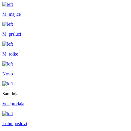
M. majice
M. prsluci
M. rolke
Novo
Saradnja
Veleprodaja
Lohn poslovi