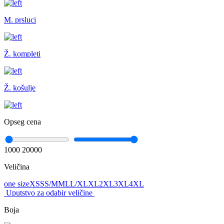
M. prsluci
Ž. kompleti
Ž. košulje
Opseg cena
1000
20000
Veličina
one size
XS
S
S/M
M
L
L/XL
XL
2XL
3XL
4XL
Uputstvo za odabir veličine
Boja