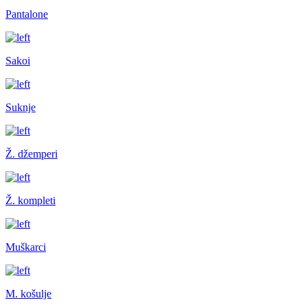
Pantalone
Sakoi
Suknje
Ž. džemperi
Ž. kompleti
Muškarci
M. košulje