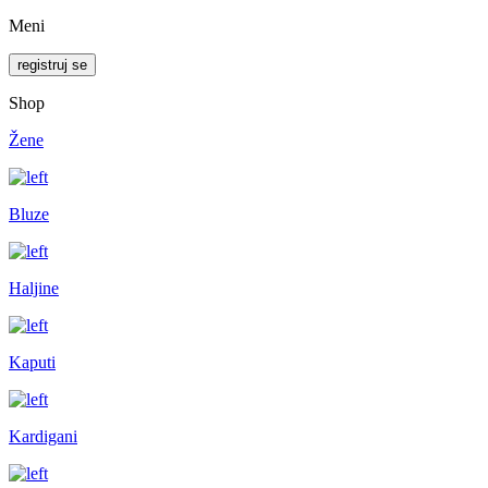
Meni
registruj se
Shop
Žene
Bluze
Haljine
Kaputi
Kardigani