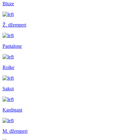
Bluze
Ž. džemperi
Pantalone
Rolke
Sakoi
Kardigani
M. džemperi