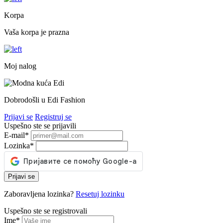
Korpa
Vaša korpa je prazna
Moj nalog
Dobrodošli u Edi Fashion
Prijavi se
Registruj se
Uspešno ste se prijavili
E-mail
*
Lozinka
*
Prijavi se
Zaboravljena lozinka?
Resetuj lozinku
Uspešno ste se registrovali
Ime
*