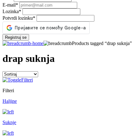
E-mail
*
Lozinka
*
Potvrdi lozinku
*
Registruj se
Products tagged “drap suknja”
drap suknja
Filteri
Filteri
Haljine
Suknje