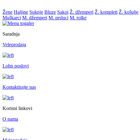
Žene
Haljine
Suknje
Bluze
Sakoi
Ž. džemperi
Ž. kompleti
Ž. košulje
Muškarci
M. džemperi
M. prsluci
M. rolke
Saradnja
Veleprodaja
Lohn poslovi
Kontaktirajte nas
Korisni linkovi
O nama