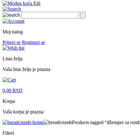
Moj nalog
Prijavi se
Registruj se
Lista želja
Vaša lista želja je prazna
0,00
RSD
Korpa
Vaša korpa je prazna
Products tagged “džemper sa rom
Filteri