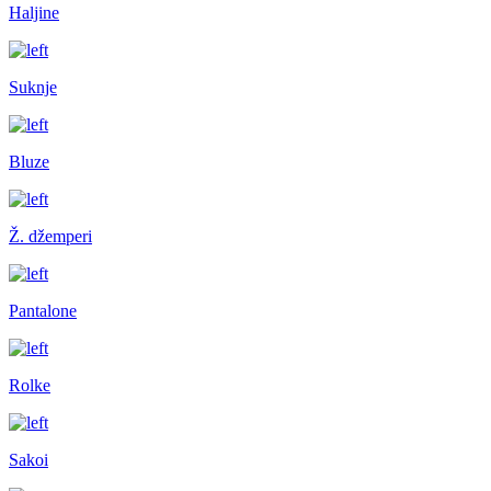
Haljine
Suknje
Bluze
Ž. džemperi
Pantalone
Rolke
Sakoi