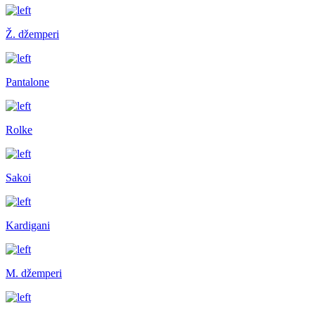
Ž. džemperi
Pantalone
Rolke
Sakoi
Kardigani
M. džemperi