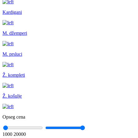
Kardigani
M. džemperi
M. prsluci
Ž. kompleti
Ž. košulje
Opseg cena
1000
20000