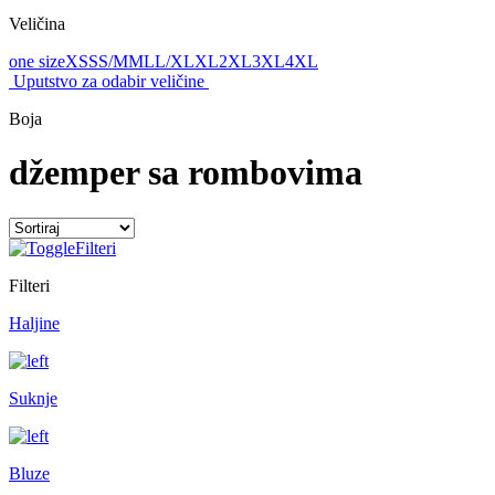
Veličina
one size
XS
S
S/M
M
L
L/XL
XL
2XL
3XL
4XL
Uputstvo za odabir veličine
Boja
džemper sa rombovima
Filteri
Filteri
Haljine
Suknje
Bluze