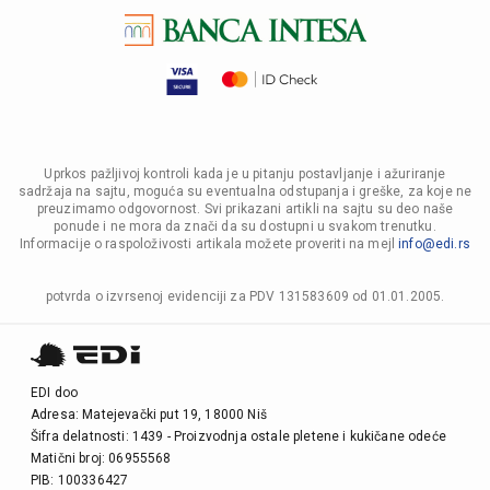
Uprkos pažljivoj kontroli kada je u pitanju postavljanje i ažuriranje
sadržaja na sajtu, moguća su eventualna odstupanja i greške, za koje ne
preuzimamo odgovornost. Svi prikazani artikli na sajtu su deo naše
ponude i ne mora da znači da su dostupni u svakom trenutku.
Informacije o raspoloživosti artikala možete proveriti na mejl
info@edi.rs
potvrda o izvrsenoj evidenciji za PDV 131583609 od 01.01.2005.
EDI doo
Adresa: Matejevački put 19, 18000 Niš
Šifra delatnosti: 1439 - Proizvodnja ostale pletene i kukičane odeće
Matični broj: 06955568
PIB: 100336427