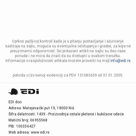
Uprkos pažljivoj kontroli kada je u pitanju postavljanje i ažuriranje
sadržaja na sajtu, moguća su eventualna odstupanja i greške, za koje ne
preuzimamo odgovornost. Svi prikazani artikli na sajtu su deo naše
ponude i ne mora da znači da su dostupni u svakom trenutku.
Informacije o raspoloživosti artikala možete proveriti na mejl
info@edi.rs
potvrda o izvrsenoj evidenciji za PDV 131583609 od 01.01.2005.
EDI doo
Adresa: Matejevački put 19, 18000 Niš
Šifra delatnosti: 1439 - Proizvodnja ostale pletene i kukičane odeće
Matični broj: 06955568
PIB: 100336427
Web adresa: www.edi.rs