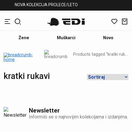
NOVA KOLEKCIJA PROLEĆE/LETO
Žene
Muškarci
Novo
Products tagged “kratki rukavi”
kratki rukavi
Newsletter
Informiši se o najnovijim kolekcijama i izdanjima.