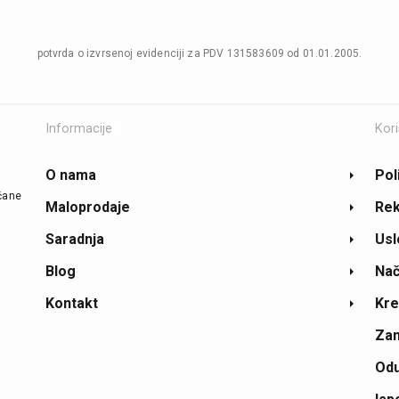
potvrda o izvrsenoj evidenciji za PDV 131583609 od 01.01.2005.
Informacije
Kori
O nama
Pol
ičane
Maloprodaje
Rek
Saradnja
Usl
Blog
Nač
Kontakt
Kre
Zam
Odu