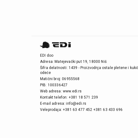
EDI doo
Adresa: Matejevački put 19, 18000 Niš
Šifra delatnosti: 1439 - Proizvodnja ostale pletene i kuk
odeće
Matični broj: 06955568
PIB: 100336427
Web adresa: www.edi.rs
Kontakt telefon: +381 18 571 239
E-mail adresa: info@edi.rs
Veleprodaja: +381 63 477 452 +381 63 433 696