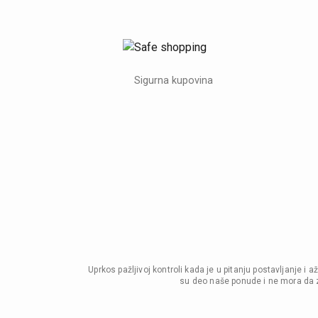
Sigurna kupovina
Uprkos pažljivoj kontroli kada je u pitanju postavljanje 
su deo naše ponude i ne mora da z