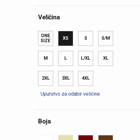
Veličina
ONE
XS
S
S/M
SIZE
M
L
L/XL
XL
2XL
3XL
4XL
Uputstvo za odabir veličine
Boja