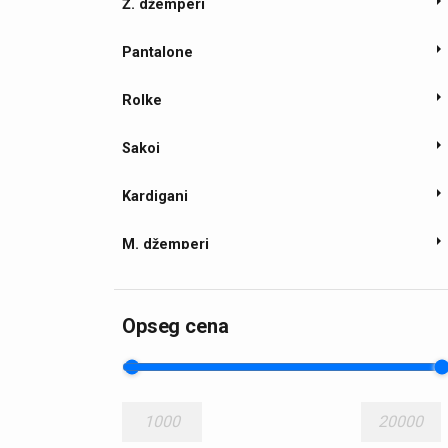
Ž. džemperi
Pantalone
Rolke
Sakoi
Kardigani
M. džemperi
M. prsluci
Opseg cena
Ž. kompleti
Ž. košulje
1000
20000