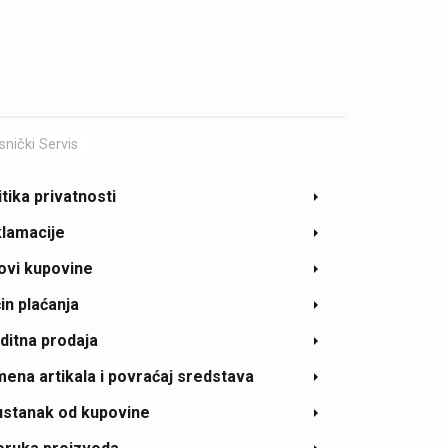
snički Servis
itika privatnosti
lamacije
ovi kupovine
in plaćanja
ditna prodaja
ena artikala i povraćaj sredstava
stanak od kupovine