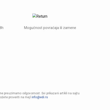
48h
Mogućnost povraćaja ili zamene
 ne preuzimamo odgovornost. Svi prikazani artikli na sajtu
ožete proveriti na mejl
info@edi.rs