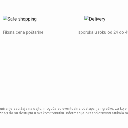
Fiksna cena poštarine
Isporuka u roku od 24 do 
i ažuriranje sadržaja na sajtu, moguća su eventualna odstupanja i greške, za koje
nači da su dostupni u svakom trenutku. Informacije o raspoloživosti artikala m