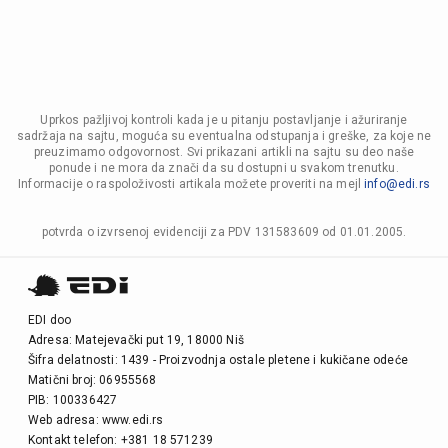
Uprkos pažljivoj kontroli kada je u pitanju postavljanje i ažuriranje
sadržaja na sajtu, moguća su eventualna odstupanja i greške, za koje ne
preuzimamo odgovornost. Svi prikazani artikli na sajtu su deo naše
ponude i ne mora da znači da su dostupni u svakom trenutku.
Informacije o raspoloživosti artikala možete proveriti na mejl
info@edi.rs
potvrda o izvrsenoj evidenciji za PDV 131583609 od 01.01.2005.
EDI doo
Adresa: Matejevački put 19, 18000 Niš
Šifra delatnosti: 1439 - Proizvodnja ostale pletene i kukičane odeće
Matični broj: 06955568
PIB: 100336427
Web adresa: www.edi.rs
Kontakt telefon: +381 18 571239