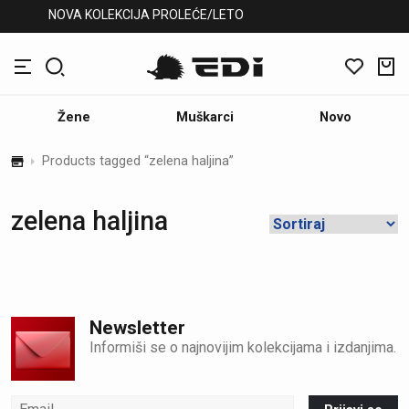
NOVA KOLEKCIJA PROLEĆE/LETO
Žene
Muškarci
Novo
Products tagged “zelena haljina”
zelena haljina
Newsletter
Informiši se o najnovijim kolekcijama i izdanjima.