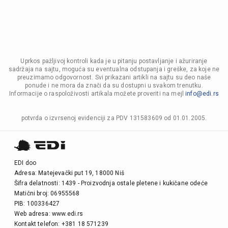
Uprkos pažljivoj kontroli kada je u pitanju postavljanje i ažuriranje
sadržaja na sajtu, moguća su eventualna odstupanja i greške, za koje ne
preuzimamo odgovornost. Svi prikazani artikli na sajtu su deo naše
ponude i ne mora da znači da su dostupni u svakom trenutku.
Informacije o raspoloživosti artikala možete proveriti na mejl
info@edi.rs
potvrda o izvrsenoj evidenciji za PDV 131583609 od 01.01.2005.
EDI doo
Adresa: Matejevački put 19, 18000 Niš
Šifra delatnosti: 1439 - Proizvodnja ostale pletene i kukičane odeće
Matični broj: 06955568
PIB: 100336427
Web adresa: www.edi.rs
Kontakt telefon: +381 18 571239