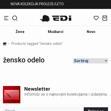
NOVA KOLEKCIJA PROLEĆE/LETO
Žene
Muškarci
Novo
Products tagged “žensko odelo”
žensko odelo
Newsletter
Informiši se o najnovijim kolekcijama i izdanjima.