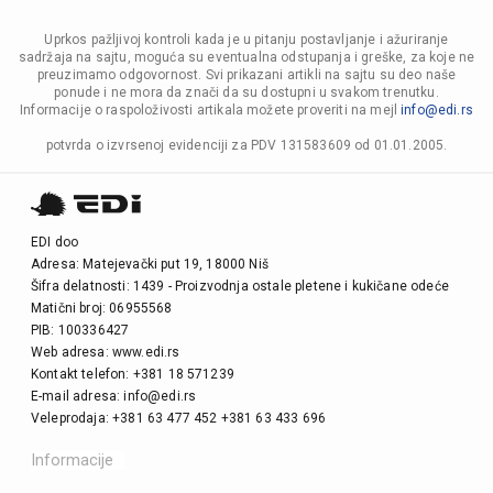
Uprkos pažljivoj kontroli kada je u pitanju postavljanje i ažuriranje
sadržaja na sajtu, moguća su eventualna odstupanja i greške, za koje ne
preuzimamo odgovornost. Svi prikazani artikli na sajtu su deo naše
ponude i ne mora da znači da su dostupni u svakom trenutku.
Informacije o raspoloživosti artikala možete proveriti na mejl
info@edi.rs
potvrda o izvrsenoj evidenciji za PDV 131583609 od 01.01.2005.
EDI doo
Adresa: Matejevački put 19, 18000 Niš
Šifra delatnosti: 1439 - Proizvodnja ostale pletene i kukičane odeće
Matični broj: 06955568
PIB: 100336427
Web adresa: www.edi.rs
Kontakt telefon: +381 18 571239
E-mail adresa: info@edi.rs
Veleprodaja: +381 63 477 452 +381 63 433 696
Informacije