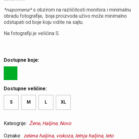
*napomena*
s obzirom na različitosti monitora i minimalnu
obradu fotografije, boja proizvoda uživo može minimalno
odstupati od boje koju vidite na sajtu.
Na fotografiji je veličina S.
Dostupne boje:
Dostupne veličine:
S
M
L
XL
Kateogrije:
Žene,
Haljine,
Novo
Oznake:
zelena haljina,
viskoza,
letnja haljina,
leto