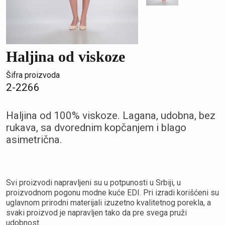
Haljina od viskoze
Šifra proizvoda
2-2266
Haljina od 100% viskoze. Lagana, udobna, bez
rukava, sa dvorednim kopčanjem i blago
asimetrična.
Svi proizvodi napravljeni su u potpunosti u Srbiji, u
proizvodnom pogonu modne kuće EDI. Pri izradi korišćeni su
uglavnom prirodni materijali izuzetno kvalitetnog porekla, a
svaki proizvod je napravljen tako da pre svega pruži
udobnost.