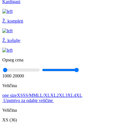
Kardigani
Ž. kompleti
Ž. košulje
Opseg cena
1000
20000
Veličina
one size
XS
S
S/M
M
L
L/XL
XL
2XL
3XL
4XL
Uputstvo za odabir veličine
Veličina
XS (36)