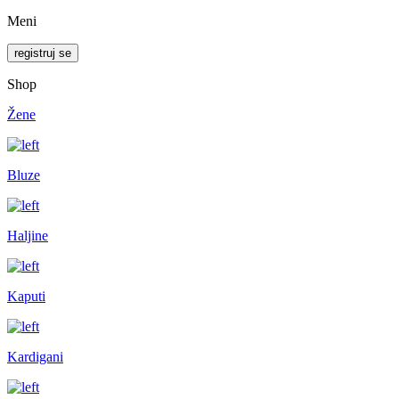
Meni
registruj se
Shop
Žene
Bluze
Haljine
Kaputi
Kardigani