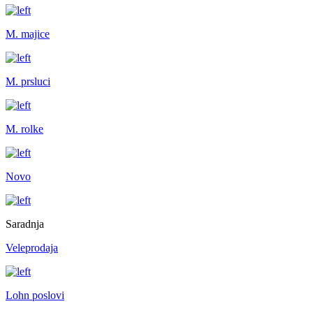
M. majice
M. prsluci
M. rolke
Novo
Saradnja
Veleprodaja
Lohn poslovi