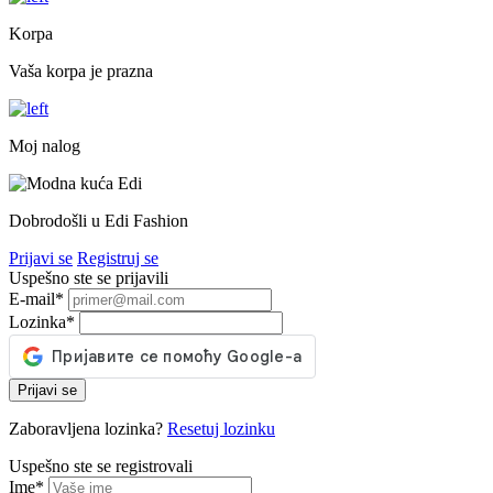
Korpa
Vaša korpa je prazna
Moj nalog
Dobrodošli u Edi Fashion
Prijavi se
Registruj se
Uspešno ste se prijavili
E-mail
*
Lozinka
*
Prijavi se
Zaboravljena lozinka?
Resetuj lozinku
Uspešno ste se registrovali
Ime
*