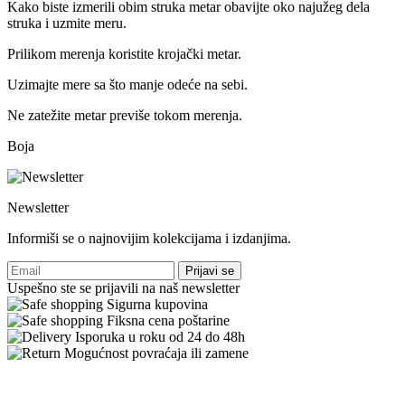
Kako biste izmerili obim struka metar obavijte oko najužeg dela
struka i uzmite meru.
Prilikom merenja koristite krojački metar.
Uzimajte mere sa što manje odeće na sebi.
Ne zatežite metar previše tokom merenja.
Boja
Newsletter
Informiši se o najnovijim kolekcijama i izdanjima.
Prijavi se
Uspešno ste se prijavili na naš newsletter
Sigurna kupovina
Fiksna cena poštarine
Isporuka u roku od 24 do 48h
Mogućnost povraćaja ili zamene