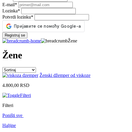
E-mail
*
Lozinka
*
Potvrdi lozinku
*
Registruj se
Žene
Žene
Ženski džemper od viskoze
4.800,00
RSD
Filteri
Filteri
Poništi sve
Haljine