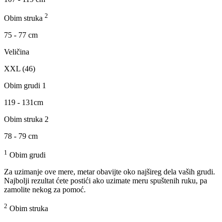
2
Obim struka
75 - 77 cm
Veličina
XXL (46)
Obim grudi 1
119 - 131cm
Obim struka 2
78 - 79 cm
1
Obim grudi
Za uzimanje ove mere, metar obavijte oko najšireg dela vaših grudi.
Najbolji rezultat ćete postići ako uzimate meru spuštenih ruku, pa
zamolite nekog za pomoć.
2
Obim struka