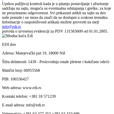
Uprkos pažljivoj kontroli kada je u pitanju postavljanje i ažuriranje
sadržaja na sajtu, moguća su eventualna odstupanja i greške, za koje
ne preuzimamo odgovornost. Svi prikazani artikli na sajtu su deo
naše ponude i ne mora da znači da su dostupni u svakom trenutku.
Informacije o raspoloživosti artikala možete proveriti na mejl
info@edi.rs
potvrda o izvrsenoj evidenciji za PDV 131583609 od 01.01.2005.
EDI doo
Adresa: Matejevački put 19, 18000 Niš
Šifra delatnosti: 1439 - Proizvodnja ostale pletene i kukičane odeće
Matični broj: 06955568
PIB: 100336427
Web adresa: www.edi.rs
Kontakt telefon: +381 18 571239
E-mail adresa: info@edi.rs
Veleprodaja: +381 63 477 452 +381 63 433 696