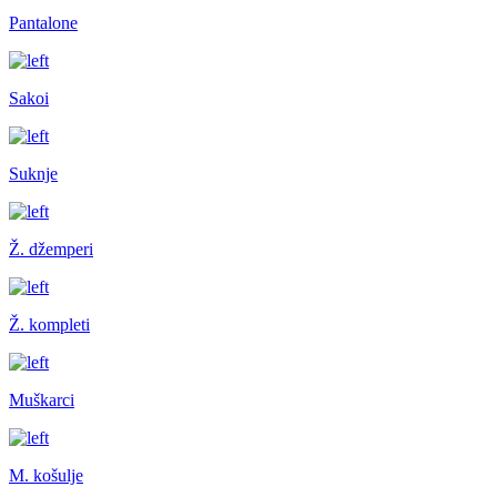
Pantalone
Sakoi
Suknje
Ž. džemperi
Ž. kompleti
Muškarci
M. košulje