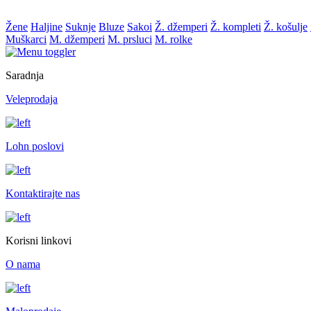
Žene
Haljine
Suknje
Bluze
Sakoi
Ž. džemperi
Ž. kompleti
Ž. košulje
Muškarci
M. džemperi
M. prsluci
M. rolke
Saradnja
Veleprodaja
Lohn poslovi
Kontaktirajte nas
Korisni linkovi
O nama