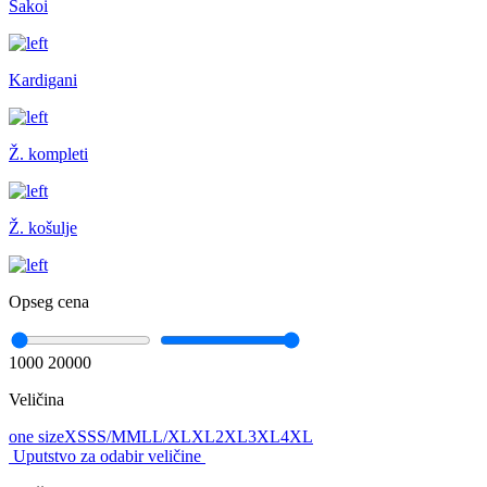
Sakoi
Kardigani
Ž. kompleti
Ž. košulje
Opseg cena
1000
20000
Veličina
one size
XS
S
S/M
M
L
L/XL
XL
2XL
3XL
4XL
Uputstvo za odabir veličine