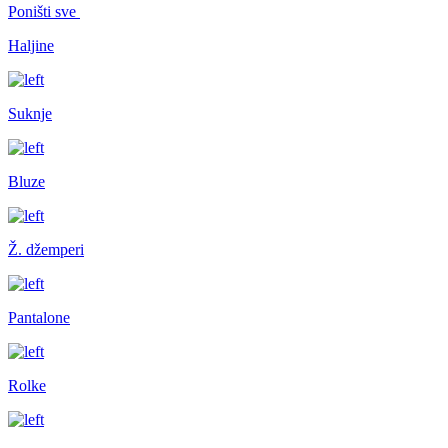
Poništi sve
Haljine
Suknje
Bluze
Ž. džemperi
Pantalone
Rolke