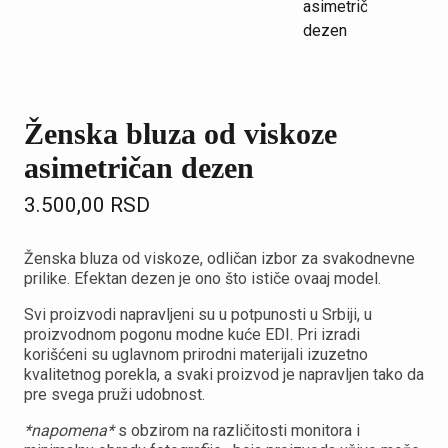
Ženska bluza od viskoze
asimetričan dezen
3.500,00
RSD
Ženska bluza od viskoze, odličan izbor za svakodnevne
prilike. Efektan dezen je ono što ističe ovaaj model.
Svi proizvodi napravljeni su u potpunosti u Srbiji, u
proizvodnom pogonu modne kuće EDI. Pri izradi
korišćeni su uglavnom prirodni materijali izuzetno
kvalitetnog porekla, a svaki proizvod je napravljen tako da
pre svega pruži udobnost.
*napomena*
s obzirom na različitosti monitora i