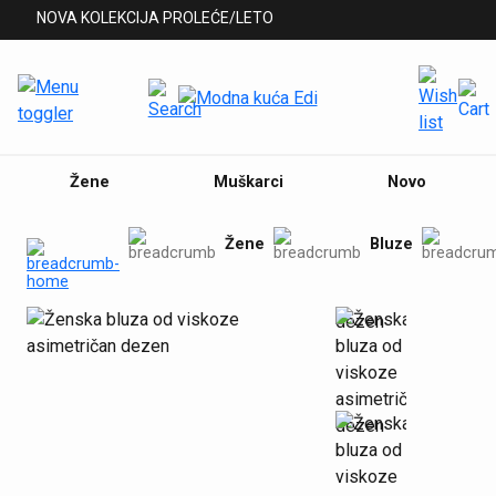
NOVA KOLEKCIJA PROLEĆE/LETO
Žene
Muškarci
Novo
Žene
Bluze