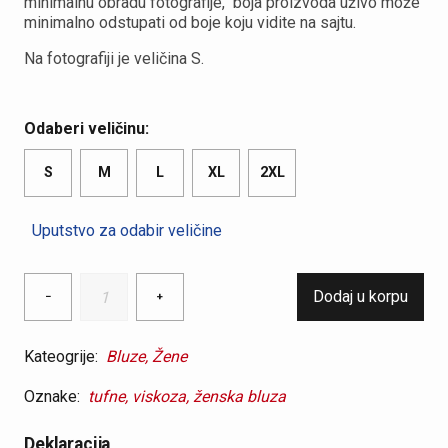
minimalnu obradu fotografije, boja proizvoda uživo može
minimalno odstupati od boje koju vidite na sajtu.
Na fotografiji je veličina S.
Odaberi veličinu:
S
M
L
XL
2XL
Uputstvo za odabir veličine
Ženska
Dodaj u korpu
−
+
bluza
od
viskoze
Kateogrije:
Bluze,
Žene
asimetričan
Oznake:
tufne,
viskoza,
ženska bluza
dezen
quantity
Deklaracija