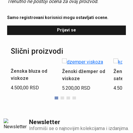
Trenutno ne postoji ocena za ovaj proizvod.
Samo registrovani korisnici mogu ostavljati ocene.
Prijavi se
Slični proizvodi
Ženska bluza od
Ženski džemper od
Ženska k
viskoze
viskoze
satena
4.500,00
RSD
5.200,00
RSD
4.500,00
Newsletter
Informiši se o najnovijim kolekcijama i izdanjima.