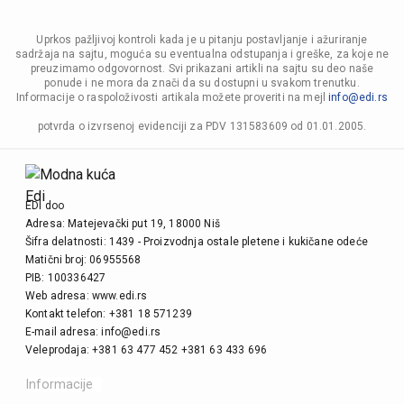
Uprkos pažljivoj kontroli kada je u pitanju postavljanje i ažuriranje
sadržaja na sajtu, moguća su eventualna odstupanja i greške, za koje ne
preuzimamo odgovornost. Svi prikazani artikli na sajtu su deo naše
ponude i ne mora da znači da su dostupni u svakom trenutku.
Informacije o raspoloživosti artikala možete proveriti na mejl
info@edi.rs
potvrda o izvrsenoj evidenciji za PDV 131583609 od 01.01.2005.
EDI doo
Adresa: Matejevački put 19, 18000 Niš
Šifra delatnosti: 1439 - Proizvodnja ostale pletene i kukičane odeće
Matični broj: 06955568
PIB: 100336427
Web adresa: www.edi.rs
Kontakt telefon: +381 18 571239
E-mail adresa: info@edi.rs
Veleprodaja: +381 63 477 452 +381 63 433 696
Informacije