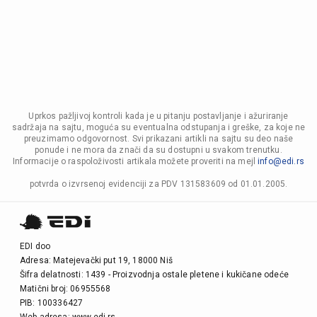
Uprkos pažljivoj kontroli kada je u pitanju postavljanje i ažuriranje
sadržaja na sajtu, moguća su eventualna odstupanja i greške, za koje ne
preuzimamo odgovornost. Svi prikazani artikli na sajtu su deo naše
ponude i ne mora da znači da su dostupni u svakom trenutku.
Informacije o raspoloživosti artikala možete proveriti na mejl
info@edi.rs
potvrda o izvrsenoj evidenciji za PDV 131583609 od 01.01.2005.
EDI doo
Adresa: Matejevački put 19, 18000 Niš
Šifra delatnosti: 1439 - Proizvodnja ostale pletene i kukičane odeće
Matični broj: 06955568
PIB: 100336427