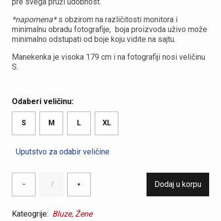
pre svega pruži udobnost.
*napomena*
s obzirom na različitosti monitora i
minimalnu obradu fotografije, boja proizvoda uživo može
minimalno odstupati od boje koju vidite na sajtu.
Manekenka je visoka 179 cm i na fotografiji nosi veličinu
S.
Odaberi veličinu:
S
M
L
XL
Uputstvo za odabir veličine
Ženska
Dodaj u korpu
−
+
bluza
sa
mašnom
Kateogrije:
Bluze,
Žene