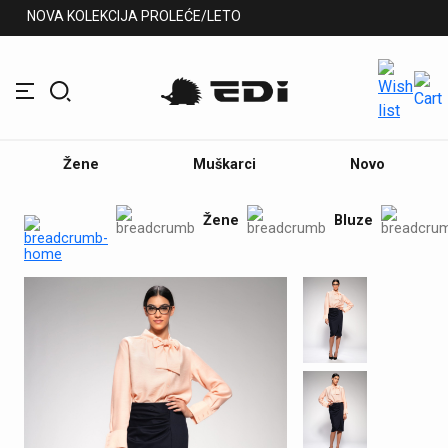
NOVA KOLEKCIJA PROLEĆE/LETO
Žene
Muškarci
Novo
Žene
Bluze