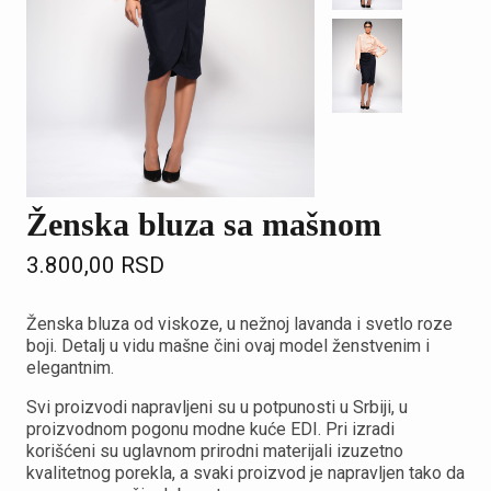
Ženska bluza sa mašnom
3.800,00
RSD
Ženska bluza od viskoze, u nežnoj lavanda i svetlo roze
boji. Detalj u vidu mašne čini ovaj model ženstvenim i
elegantnim.
Svi proizvodi napravljeni su u potpunosti u Srbiji, u
proizvodnom pogonu modne kuće EDI. Pri izradi
korišćeni su uglavnom prirodni materijali izuzetno
kvalitetnog porekla, a svaki proizvod je napravljen tako da