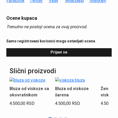
Ocene kupaca
Trenutno ne postoji ocena za ovaj proizvod.
Samo registrovani korisnici mogu ostavljati ocene.
Prijavi se
Slični proizvodi
Ženska b
Bluza od viskoze sa
Bluza od viskoze
viskoze
okovratnikom
šarena
4.500,00
4.500,00
RSD
4.500,00
RSD