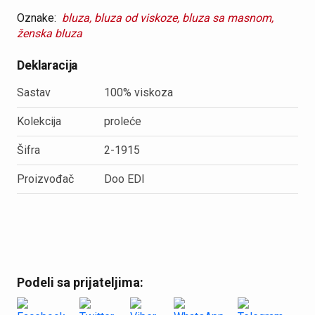
quantity
Oznake:
bluza,
bluza od viskoze,
bluza sa masnom,
ženska bluza
Deklaracija
Sastav
100% viskoza
Kolekcija
proleće
Šifra
2-1915
Proizvođač
Doo EDI
Podeli sa prijateljima: