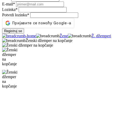
E-mail
*
Lozinka
*
Potvrdi lozinku
*
Registruj se
Žene
Ž. džemperi
Ženski džemper na kopčanje