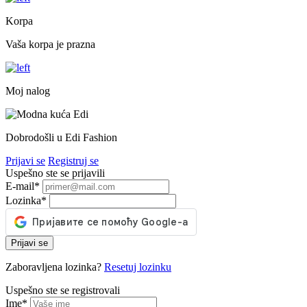
Korpa
Vaša korpa je prazna
Moj nalog
Dobrodošli u Edi Fashion
Prijavi se
Registruj se
Uspešno ste se prijavili
E-mail
*
Lozinka
*
Prijavi se
Zaboravljena lozinka?
Resetuj lozinku
Uspešno ste se registrovali
Ime
*