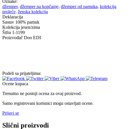
Oznake:
džemper,
džemper na kopčanje,
džemper od pamuka,
kolekcija
proleće,
ženska kolekcija
Deklaracija
Sastav
100% pamuk
Kolekcija
jesen/zima
Šifra
1-1199
Proizvođač
Doo EDI
Podeli sa prijateljima:
Ocene kupaca
Trenutno ne postoji ocena za ovaj proizvod.
Samo registrovani korisnici mogu ostavljati ocene.
Prijavi se
Slični proizvodi