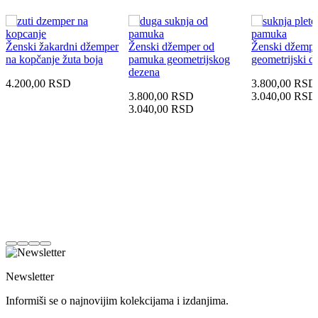
Ženski žakardni džemper
Ženski džemper od
Ženski džempe
na kopčanje žuta boja
pamuka geometrijskog
geometrijski d
dezena
4.200,00
RSD
3.800,00
RSD
3.800,00
RSD
3.040,00
RSD
3.040,00
RSD
Newsletter
Informiši se o najnovijim kolekcijama i izdanjima.