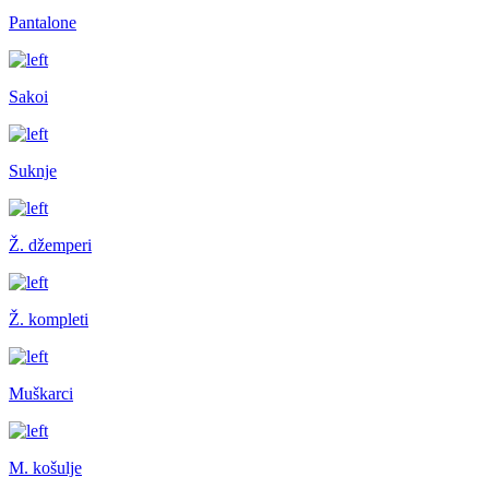
Pantalone
Sakoi
Suknje
Ž. džemperi
Ž. kompleti
Muškarci
M. košulje