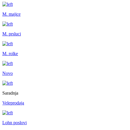
M. majice
M. prsluci
M. rolke
Novo
Saradnja
Veleprodaja
Lohn poslovi