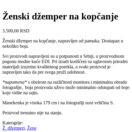
Ženski džemper na kopčanje
3.500,00
RSD
Ženski džemper na kopčanje, napravljen od pamuka. Dostupan u
nekoliko boja.
Svi proizvodi napravljeni su u potpunosti u Srbiji, u proizvodnom
pogonu modne kuće EDI. Pri izradi korišćeni su uglavnom prirodni
materijali izuzetno kvalitetnog porekla, a svaki proizvod je
napravljen tako da pre svega pruži udobnost.
*napomena*
s obzirom na različitosti monitora i minimalnu obradu
fotografije, boja proizvoda uživo može minimalno odstupati od boje
koju vidite na sajtu.
Manekenka je visoka 179 cm i na fotografiji nosi veličinu S.
Proizvod trenutno nije na stanju.
Kateogrije:
Ž. džemperi,
Žene