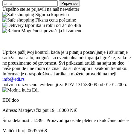
Prijavi se
Uspešno ste se prijavili na naš newsletter
Sigurna kupovina
Fiksna cena poštarine
Isporuka u roku od 24 do 48h
Mogućnost povraćaja ili zamene
Uprkos pažljivoj kontroli kada je u pitanju postavljanje i ažuriranje
sadržaja na sajtu, moguća su eventualna odstupanja i greške, za koje
ne preuzimamo odgovornost. Svi prikazani artikli na sajtu su deo
naše ponude i ne mora da znači da su dostupni u svakom trenutku.
Informacije o raspoloživosti artikala možete proveriti na mejl
info@edi.rs
potvrda o izvrsenoj evidenciji za PDV 131583609 od 01.01.2005.
EDI doo
Adresa: Matejevački put 19, 18000 Niš
Šifra delatnosti: 1439 - Proizvodnja ostale pletene i kukičane odeće
Matični broj: 06955568