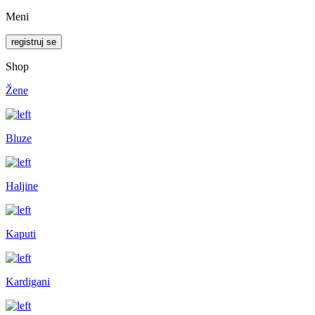
Meni
registruj se
Shop
Žene
Bluze
Haljine
Kaputi
Kardigani