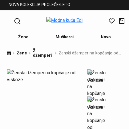
NOVA KOLEKCIJA PROLEĆE/LETO
Žene
Muškarci
Novo
Ž.
Žene
Ženski džemper na kopčanje od viskoze
džemperi