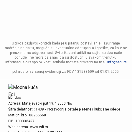
Uprkos pažljivoj kontroli kada je u pitanju postavljanje i ažuriranje
sadržaja na sajtu, moguća su eventualna odstupanja i greške, za koje ne
preuzimamo odgovornost. Svi prikazani artikli na sajtu su deo naše
ponude i ne mora da znači da su dostupni u svakom trenutku.
Informacije o raspoloživosti artikala možete proveriti na mejl
info@edi.rs
potvrda o izvrsenoj evidenciji za PDV 131583609 od 01.01.2005.
EDI doo
Adresa: Matejevački put 19, 18000 Niš
Šifra delatnosti: 1439 - Proizvodnja ostale pletene i kukičane odeće
Matični broj: 06955568
PIB: 100336427
Web adresa: www.edi.rs