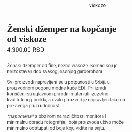
Ženski džemper na kopčanje
od viskoze
4.300,00
RSD
Ženski džemper od fine, nežne viskoze. Komad koji je
neizostavan deo svakog jesenjeg garderobera.
Svi proizvodi napravljeni su u potpunosti u Srbiji, u
proizvodnom pogonu modne kuće EDI. Pri izradi
korišćeni su uglavnom prirodni materijali izuzetno
kvalitetnog porekla, a svaki proizvod je napravljen tako da
pre svega pruži udobnost.
*napomena*
s obzirom na različitosti monitora i
minimalnu obradu fotografije, boja proizvoda uživo može
minimalno odstupati od boje koju vidite na sajtu.