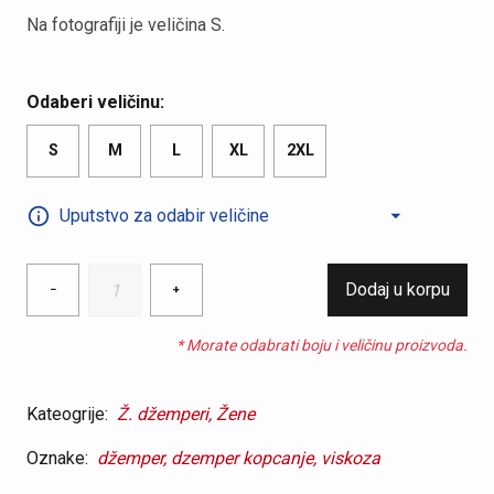
Na fotografiji je veličina S.
Odaberi veličinu:
S
M
L
XL
2XL
Uputstvo za odabir veličine
Ženski
Dodaj u korpu
−
+
džemper
na
* Morate odabrati boju i veličinu proizvoda.
kopčanje
od
viskoze
Kateogrije:
Ž. džemperi,
Žene
quantity
Oznake:
džemper,
dzemper kopcanje,
viskoza