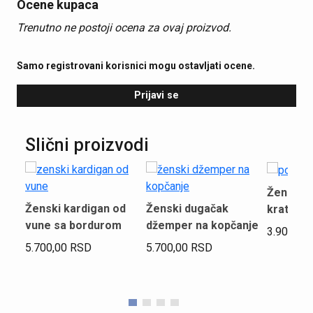
Ocene kupaca
Trenutno ne postoji ocena za ovaj proizvod.
Samo registrovani korisnici mogu ostavljati ocene.
Prijavi se
Slični proizvodi
Ženska p
Ženski kardigan od
Ženski dugačak
kratkim 
vune sa bordurom
džemper na kopčanje
3.900,00
5.700,00
RSD
5.700,00
RSD