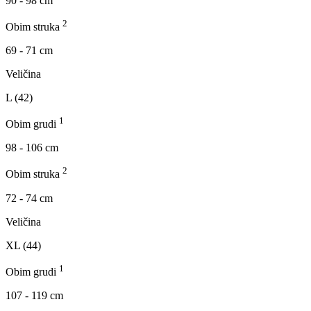
90 - 98 cm
2
Obim struka
69 - 71 cm
Veličina
L (42)
1
Obim grudi
98 - 106 cm
2
Obim struka
72 - 74 cm
Veličina
XL (44)
1
Obim grudi
107 - 119 cm