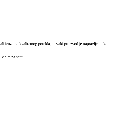
li izuzetno kvalitetnog porekla, a svaki proizvod je napravljen tako
vidite na sajtu.