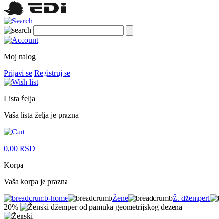
Moj nalog
Prijavi se
Registruj se
Lista želja
Vaša lista želja je prazna
0,00
RSD
Korpa
Vaša korpa je prazna
Žene
Ž. džemperi
20%