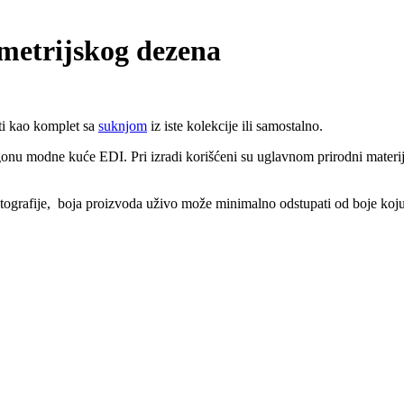
metrijskog dezena
ti kao komplet sa
suknjom
iz iste kolekcije ili samostalno.
onu modne kuće EDI. Pri izradi korišćeni su uglavnom prirodni materija
tografije, boja proizvoda uživo može minimalno odstupati od boje koju 