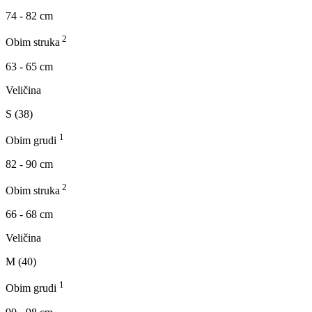
74 - 82 cm
2
Obim struka
63 - 65 cm
Veličina
S (38)
1
Obim grudi
82 - 90 cm
2
Obim struka
66 - 68 cm
Veličina
M (40)
1
Obim grudi