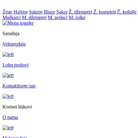
Žene
Haljine
Suknje
Bluze
Sakoi
Ž. džemperi
Ž. kompleti
Ž. košulje
Muškarci
M. džemperi
M. prsluci
M. rolke
Saradnja
Veleprodaja
Lohn poslovi
Kontaktirajte nas
Korisni linkovi
O nama