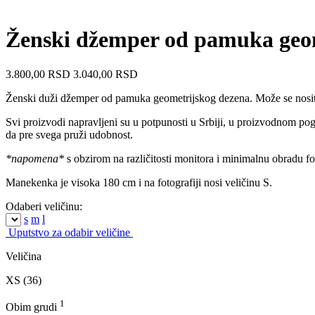
Ženski džemper od pamuka geo
3.800,00
RSD
3.040,00
RSD
Ženski duži džemper od pamuka geometrijskog dezena. Može se nosi
Svi proizvodi napravljeni su u potpunosti u Srbiji, u proizvodnom pog
da pre svega pruži udobnost.
*napomena*
s obzirom na različitosti monitora i minimalnu obradu fo
Manekenka je visoka 180 cm i na fotografiji nosi veličinu S.
Odaberi veličinu:
s
m
l
Uputstvo za odabir veličine
Veličina
XS (36)
1
Obim grudi