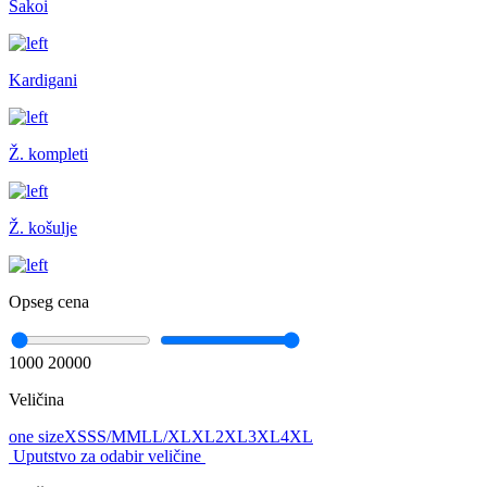
Sakoi
Kardigani
Ž. kompleti
Ž. košulje
Opseg cena
1000
20000
Veličina
one size
XS
S
S/M
M
L
L/XL
XL
2XL
3XL
4XL
Uputstvo za odabir veličine