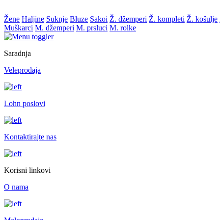
Žene
Haljine
Suknje
Bluze
Sakoi
Ž. džemperi
Ž. kompleti
Ž. košulje
Muškarci
M. džemperi
M. prsluci
M. rolke
Saradnja
Veleprodaja
Lohn poslovi
Kontaktirajte nas
Korisni linkovi
O nama