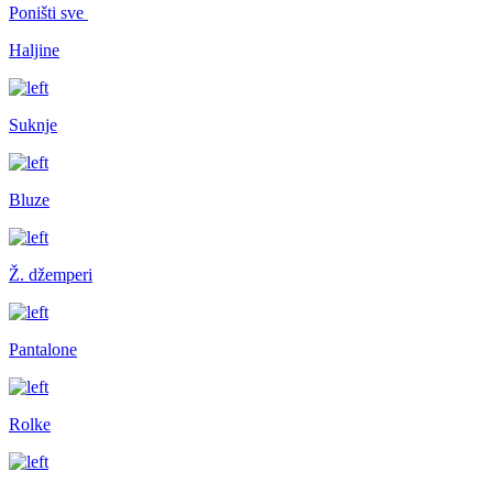
Poništi sve
Haljine
Suknje
Bluze
Ž. džemperi
Pantalone
Rolke