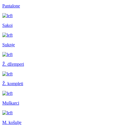
Pantalone
Sakoi
Suknje
Ž. džemperi
Ž. kompleti
Muškarci
M. košulje