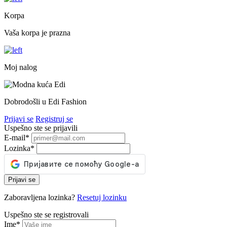
Korpa
Vaša korpa je prazna
Moj nalog
Dobrodošli u Edi Fashion
Prijavi se
Registruj se
Uspešno ste se prijavili
E-mail
*
Lozinka
*
Prijavi se
Zaboravljena lozinka?
Resetuj lozinku
Uspešno ste se registrovali
Ime
*