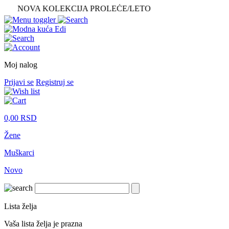
VA KOLEKCIJA PROLEĆE/LETO
Moj nalog
Prijavi se
Registruj se
0,00
RSD
Žene
Muškarci
Novo
Lista želja
Vaša lista želja je prazna