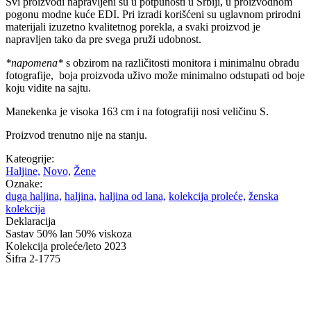
Svi proizvodi napravljeni su u potpunosti u Srbiji, u proizvodnom
pogonu modne kuće EDI. Pri izradi korišćeni su uglavnom prirodni
materijali izuzetno kvalitetnog porekla, a svaki proizvod je
napravljen tako da pre svega pruži udobnost.
*napomena*
s obzirom na različitosti monitora i minimalnu obradu
fotografije, boja proizvoda uživo može minimalno odstupati od boje
koju vidite na sajtu.
Manekenka je visoka 163 cm i na fotografiji nosi veličinu S.
Proizvod trenutno nije na stanju.
Kateogrije:
Haljine,
Novo,
Žene
Oznake:
duga haljina,
haljina,
haljina od lana,
kolekcija proleće,
ženska
kolekcija
Deklaracija
Sastav
50% lan 50% viskoza
Kolekcija
proleće/leto 2023
Šifra
2-1775