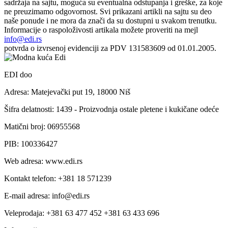
sadržaja na sajtu, moguća su eventualna odstupanja i greške, za koje
ne preuzimamo odgovornost. Svi prikazani artikli na sajtu su deo
naše ponude i ne mora da znači da su dostupni u svakom trenutku.
Informacije o raspoloživosti artikala možete proveriti na mejl
info@edi.rs
potvrda o izvrsenoj evidenciji za PDV 131583609 od 01.01.2005.
EDI doo
Adresa: Matejevački put 19, 18000 Niš
Šifra delatnosti: 1439 - Proizvodnja ostale pletene i kukičane odeće
Matični broj: 06955568
PIB: 100336427
Web adresa: www.edi.rs
Kontakt telefon: +381 18 571239
E-mail adresa: info@edi.rs
Veleprodaja: +381 63 477 452 +381 63 433 696