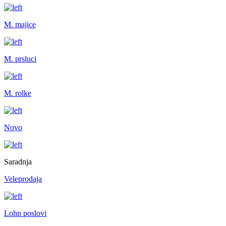
M. majice
M. prsluci
M. rolke
Novo
Saradnja
Veleprodaja
Lohn poslovi