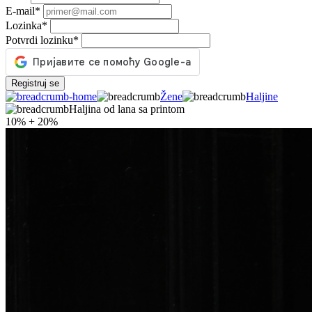
E-mail
*
Lozinka
*
Potvrdi lozinku
*
Registruj se
Žene
Haljine
Haljina od lana sa printom
10%
+
20%