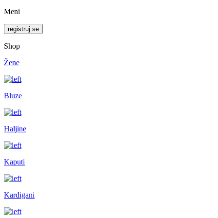
Meni
registruj se
Shop
Žene
Bluze
Haljine
Kaputi
Kardigani