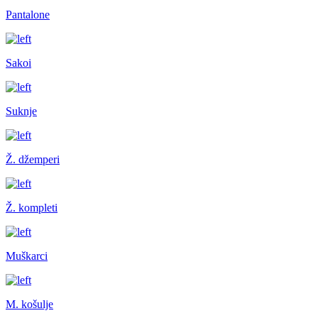
Pantalone
Sakoi
Suknje
Ž. džemperi
Ž. kompleti
Muškarci
M. košulje