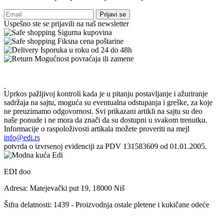
Prijavi se
Uspešno ste se prijavili na naš newsletter
Sigurna kupovina
Fiksna cena poštarine
Isporuka u roku od 24 do 48h
Mogućnost povraćaja ili zamene
Uprkos pažljivoj kontroli kada je u pitanju postavljanje i ažuriranje
sadržaja na sajtu, moguća su eventualna odstupanja i greške, za koje
ne preuzimamo odgovornost. Svi prikazani artikli na sajtu su deo
naše ponude i ne mora da znači da su dostupni u svakom trenutku.
Informacije o raspoloživosti artikala možete proveriti na mejl
info@edi.rs
potvrda o izvrsenoj evidenciji za PDV 131583609 od 01.01.2005.
EDI doo
Adresa: Matejevački put 19, 18000 Niš
Šifra delatnosti: 1439 - Proizvodnja ostale pletene i kukičane odeće