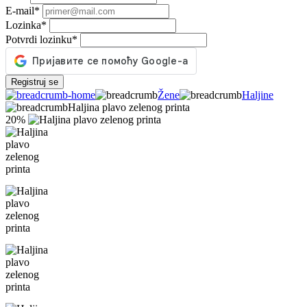
E-mail
*
Lozinka
*
Potvrdi lozinku
*
Registruj se
Žene
Haljine
Haljina plavo zelenog printa
20%