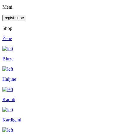
Meni
registruj se
Shop
Žene
Bluze
Haljine
Kaputi
Kardigani