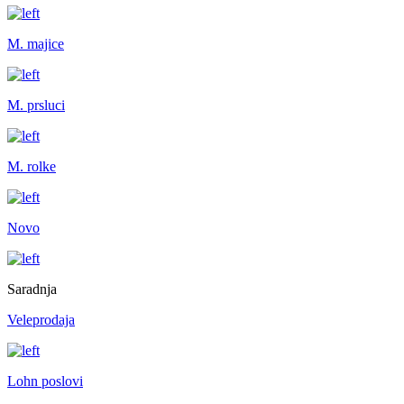
M. majice
M. prsluci
M. rolke
Novo
Saradnja
Veleprodaja
Lohn poslovi