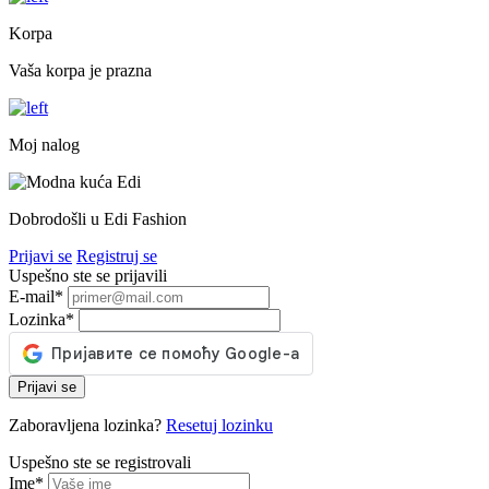
Korpa
Vaša korpa je prazna
Moj nalog
Dobrodošli u Edi Fashion
Prijavi se
Registruj se
Uspešno ste se prijavili
E-mail
*
Lozinka
*
Prijavi se
Zaboravljena lozinka?
Resetuj lozinku
Uspešno ste se registrovali
Ime
*