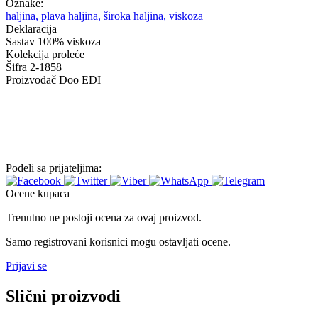
Oznake:
haljina,
plava haljina,
široka haljina,
viskoza
Deklaracija
Sastav
100% viskoza
Kolekcija
proleće
Šifra
2-1858
Proizvođač
Doo EDI
Podeli sa prijateljima:
Ocene kupaca
Trenutno ne postoji ocena za ovaj proizvod.
Samo registrovani korisnici mogu ostavljati ocene.
Prijavi se
Slični proizvodi