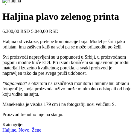
Haljina plavo zelenog printa
6.300,00
RSD
5.040,00
RSD
Haljina od viskoze, prelepe kombinacije boja. Model je širi i jako
prijatan, ima zašiven kaiš na sebi pa se može prilagoditi po želji.
Svi proizvodi napravljeni su u potpunosti u Srbiji, u proizvodnom
pogonu modne kuće EDI. Pri izradi korišćeni su uglavnom prirodni
materijali izuzetno kvalitetnog porekla, a svaki proizvod je
napravljen tako da pre svega pruži udobnost.
*napomena*
s obzirom na različitosti monitora i minimalnu obradu
fotografije, boja proizvoda uživo može minimalno odstupati od boje
koju vidite na sajtu.
Manekenka je visoka 179 cm i na fotografiji nosi veličinu S.
Proizvod trenutno nije na stanju.
Kateogrije:
Haljine,
Novo,
Žene