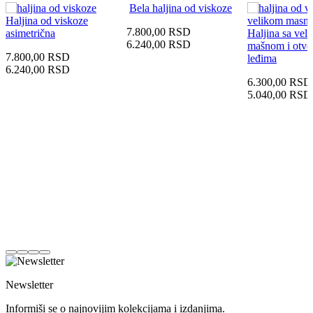
Bela haljina od viskoze
Haljina od viskoze
7.800,00
RSD
asimetrična
Haljina sa vel
6.240,00
RSD
mašnom i otvo
7.800,00
RSD
leđima
6.240,00
RSD
6.300,00
RSD
5.040,00
RSD
Newsletter
Informiši se o najnovijim kolekcijama i izdanjima.