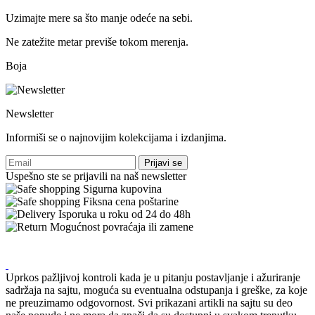
Uzimajte mere sa što manje odeće na sebi.
Ne zatežite metar previše tokom merenja.
Boja
Newsletter
Informiši se o najnovijim kolekcijama i izdanjima.
Prijavi se
Uspešno ste se prijavili na naš newsletter
Sigurna kupovina
Fiksna cena poštarine
Isporuka u roku od 24 do 48h
Mogućnost povraćaja ili zamene
Uprkos pažljivoj kontroli kada je u pitanju postavljanje i ažuriranje
sadržaja na sajtu, moguća su eventualna odstupanja i greške, za koje
ne preuzimamo odgovornost. Svi prikazani artikli na sajtu su deo