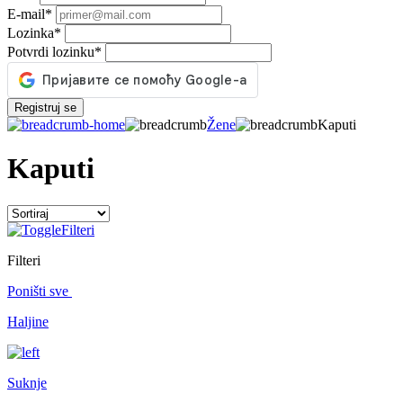
E-mail
*
Lozinka
*
Potvrdi lozinku
*
Registruj se
Žene
Kaputi
Kaputi
Filteri
Filteri
Poništi sve
Haljine
Suknje