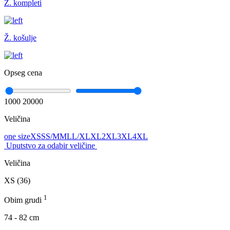
Ž. kompleti
Ž. košulje
Opseg cena
1000
20000
Veličina
one size
XS
S
S/M
M
L
L/XL
XL
2XL
3XL
4XL
Uputstvo za odabir veličine
Veličina
XS (36)
1
Obim grudi
74 - 82 cm