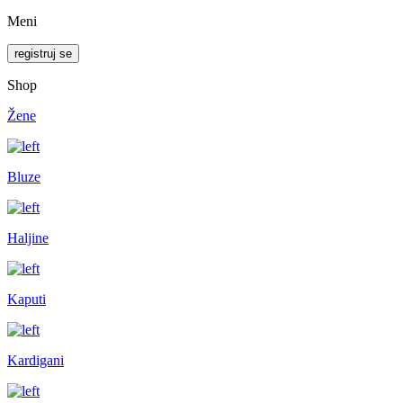
Meni
registruj se
Shop
Žene
Bluze
Haljine
Kaputi
Kardigani