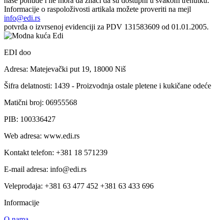
naše ponude i ne mora da znači da su dostupni u svakom trenutku.
Informacije o raspoloživosti artikala možete proveriti na mejl
info@edi.rs
potvrda o izvrsenoj evidenciji za PDV 131583609 od 01.01.2005.
EDI doo
Adresa: Matejevački put 19, 18000 Niš
Šifra delatnosti: 1439 - Proizvodnja ostale pletene i kukičane odeće
Matični broj: 06955568
PIB: 100336427
Web adresa: www.edi.rs
Kontakt telefon: +381 18 571239
E-mail adresa: info@edi.rs
Veleprodaja: +381 63 477 452 +381 63 433 696
Informacije
O nama