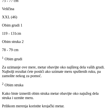
75 - 77 cm
Veličina
XXL (46)
Obim grudi 1
119 - 131cm
Obim struka 2
78 - 79 cm
1
Obim grudi
Za uzimanje ove mere, metar obavijte oko najšireg dela vaših grudi.
Najbolji rezultat ćete postići ako uzimate meru spuštenih ruku, pa
zamolite nekog za pomoć.
2
Obim struka
Kako biste izmerili obim struka metar obavijte oko najužeg dela
struka i uzmite meru.
Prilikom merenja koristite krojački metar.