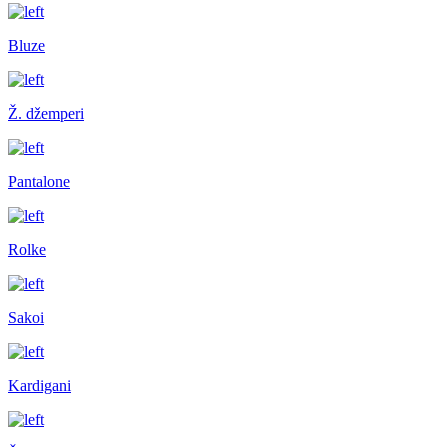
Bluze
Ž. džemperi
Pantalone
Rolke
Sakoi
Kardigani