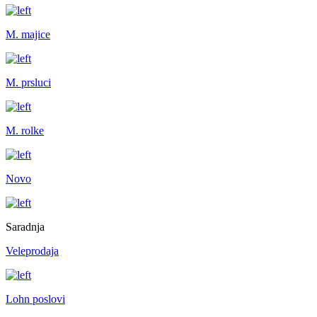
M. majice
M. prsluci
M. rolke
Novo
Saradnja
Veleprodaja
Lohn poslovi