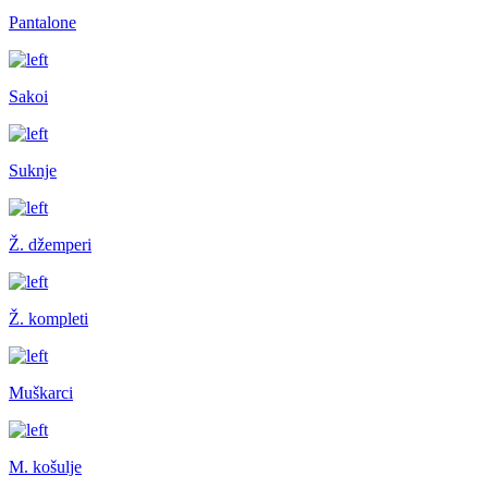
Pantalone
Sakoi
Suknje
Ž. džemperi
Ž. kompleti
Muškarci
M. košulje