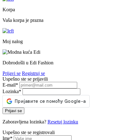
Korpa
Vaša korpa je prazna
Moj nalog
Dobrodošli u Edi Fashion
Prijavi se
Registruj se
Uspešno ste se prijavili
E-mail
*
Lozinka
*
Prijavi se
Zaboravljena lozinka?
Resetuj lozinku
Uspešno ste se registrovali
Ime
*