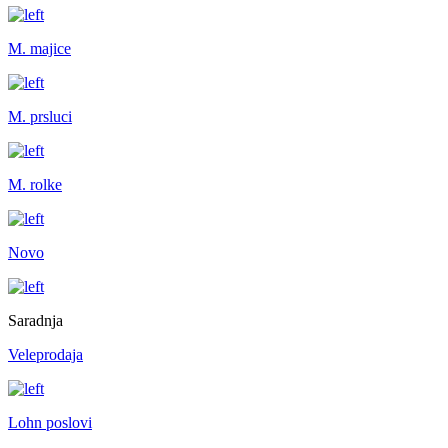
M. majice
M. prsluci
M. rolke
Novo
Saradnja
Veleprodaja
Lohn poslovi