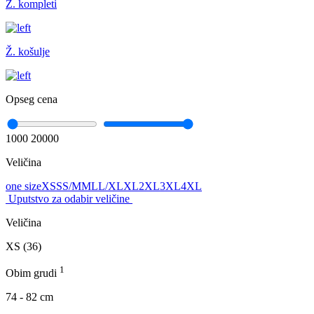
Ž. kompleti
Ž. košulje
Opseg cena
1000
20000
Veličina
one size
XS
S
S/M
M
L
L/XL
XL
2XL
3XL
4XL
Uputstvo za odabir veličine
Veličina
XS (36)
1
Obim grudi
74 - 82 cm