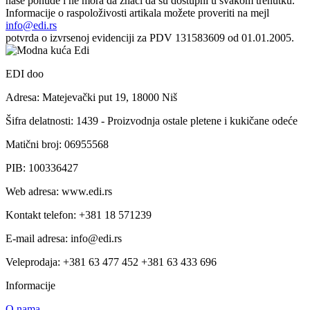
naše ponude i ne mora da znači da su dostupni u svakom trenutku.
Informacije o raspoloživosti artikala možete proveriti na mejl
info@edi.rs
potvrda o izvrsenoj evidenciji za PDV 131583609 od 01.01.2005.
EDI doo
Adresa: Matejevački put 19, 18000 Niš
Šifra delatnosti: 1439 - Proizvodnja ostale pletene i kukičane odeće
Matični broj: 06955568
PIB: 100336427
Web adresa: www.edi.rs
Kontakt telefon: +381 18 571239
E-mail adresa: info@edi.rs
Veleprodaja: +381 63 477 452 +381 63 433 696
Informacije
O nama