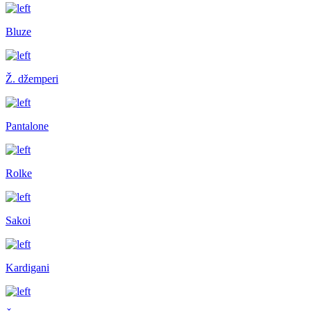
Bluze
Ž. džemperi
Pantalone
Rolke
Sakoi
Kardigani