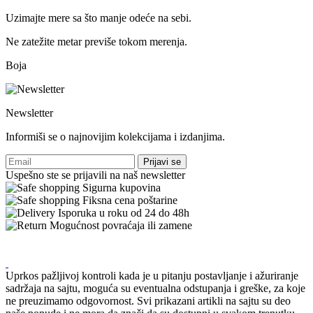
Uzimajte mere sa što manje odeće na sebi.
Ne zatežite metar previše tokom merenja.
Boja
Newsletter
Informiši se o najnovijim kolekcijama i izdanjima.
Prijavi se
Uspešno ste se prijavili na naš newsletter
Sigurna kupovina
Fiksna cena poštarine
Isporuka u roku od 24 do 48h
Mogućnost povraćaja ili zamene
Uprkos pažljivoj kontroli kada je u pitanju postavljanje i ažuriranje
sadržaja na sajtu, moguća su eventualna odstupanja i greške, za koje
ne preuzimamo odgovornost. Svi prikazani artikli na sajtu su deo