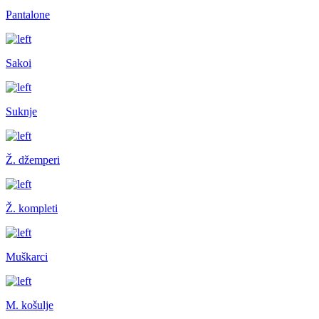
Pantalone
Sakoi
Suknje
Ž. džemperi
Ž. kompleti
Muškarci
M. košulje