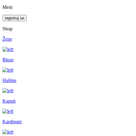
Meni
registruj se
Shop
Žene
Bluze
Haljine
Kaputi
Kardigani