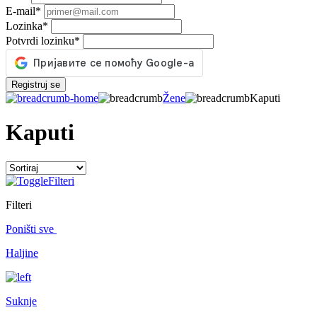
E-mail
*
Lozinka
*
Potvrdi lozinku
*
Registruj se
Žene
Kaputi
Kaputi
Filteri
Filteri
Poništi sve
Haljine
Suknje