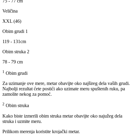
75 - 77 cm
Veličina
XXL (46)
Obim grudi 1
119 - 131cm
Obim struka 2
78 - 79 cm
1
Obim grudi
Za uzimanje ove mere, metar obavijte oko najšireg dela vaših grudi.
Najbolji rezultat ćete postići ako uzimate meru spuštenih ruku, pa
zamolite nekog za pomoć.
2
Obim struka
Kako biste izmerili obim struka metar obavijte oko najužeg dela
struka i uzmite meru.
Prilikom merenja koristite krojački metar.