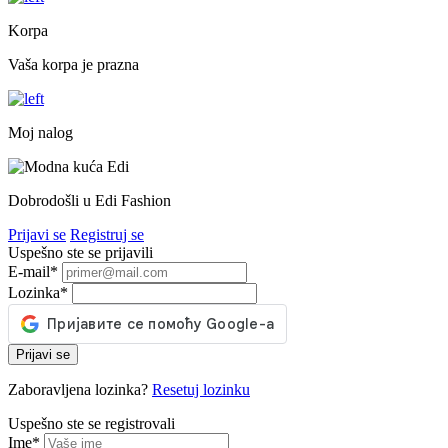
Korpa
Vaša korpa je prazna
Moj nalog
Dobrodošli u Edi Fashion
Prijavi se
Registruj se
Uspešno ste se prijavili
E-mail
*
Lozinka
*
Prijavi se
Zaboravljena lozinka?
Resetuj lozinku
Uspešno ste se registrovali
Ime
*