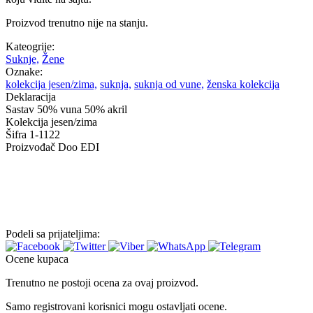
Proizvod trenutno nije na stanju.
Kateogrije:
Suknje,
Žene
Oznake:
kolekcija jesen/zima,
suknja,
suknja od vune,
ženska kolekcija
Deklaracija
Sastav
50% vuna 50% akril
Kolekcija
jesen/zima
Šifra
1-1122
Proizvođač
Doo EDI
Podeli sa prijateljima:
Ocene kupaca
Trenutno ne postoji ocena za ovaj proizvod.
Samo registrovani korisnici mogu ostavljati ocene.