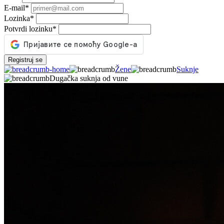
E-mail
*
Lozinka
*
Potvrdi lozinku
*
Registruj se
Žene
Suknje
Dugačka suknja od vune