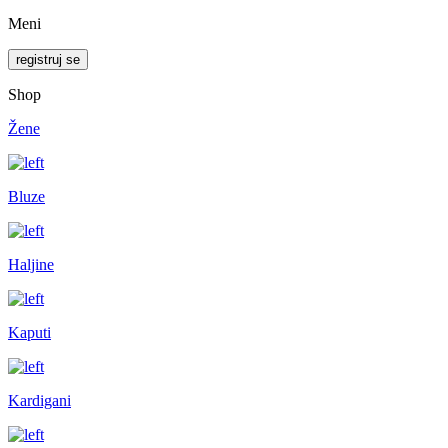
Meni
registruj se
Shop
Žene
Bluze
Haljine
Kaputi
Kardigani