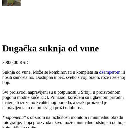
Dugačka suknja od vune
3.800,00
RSD
Suknja od vune. Može se kombinovati u kompletu sa
džemperom
ili
nositi samostalno. Dostupna u bež, svetlo sivoj, braon, roze i zelenoj
boji.
Svi proizvodi napravljeni su u potpunosti u Srbiji, u proizvodnom
pogonu modne kuće EDI. Pri izradi korišćeni su uglavnom prirodni
materijali izuzetno kvalitetnog porekla, a svaki proizvod je
napravljen tako da pre svega pruži udobnost.
*napomena*
s obzirom na različitosti monitora i minimalnu obradu
fotografije, boja proizvoda uživo može minimalno odstupati od boje
koju vidite na sajtu.