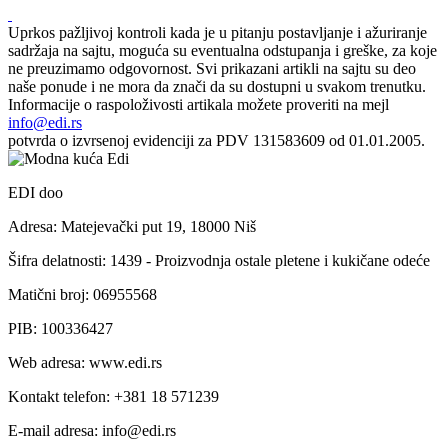
Uprkos pažljivoj kontroli kada je u pitanju postavljanje i ažuriranje
sadržaja na sajtu, moguća su eventualna odstupanja i greške, za koje
ne preuzimamo odgovornost. Svi prikazani artikli na sajtu su deo
naše ponude i ne mora da znači da su dostupni u svakom trenutku.
Informacije o raspoloživosti artikala možete proveriti na mejl
info@edi.rs
potvrda o izvrsenoj evidenciji za PDV 131583609 od 01.01.2005.
EDI doo
Adresa: Matejevački put 19, 18000 Niš
Šifra delatnosti: 1439 - Proizvodnja ostale pletene i kukičane odeće
Matični broj: 06955568
PIB: 100336427
Web adresa: www.edi.rs
Kontakt telefon: +381 18 571239
E-mail adresa: info@edi.rs