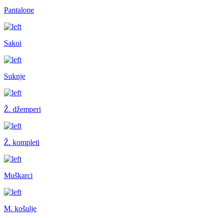
Pantalone
Sakoi
Suknje
Ž. džemperi
Ž. kompleti
Muškarci
M. košulje