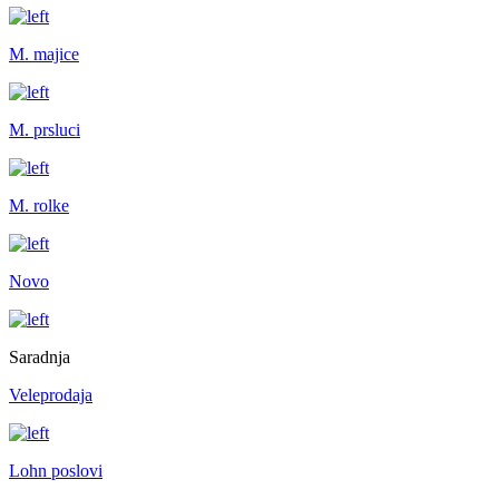
M. majice
M. prsluci
M. rolke
Novo
Saradnja
Veleprodaja
Lohn poslovi