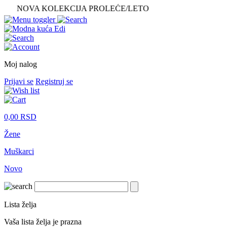
A KOLEKCIJA PROLEĆE/LETO
Moj nalog
Prijavi se
Registruj se
0,00
RSD
Žene
Muškarci
Novo
Lista želja
Vaša lista želja je prazna