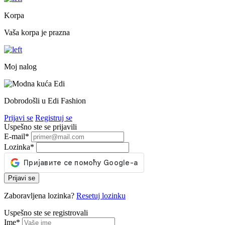
Korpa
Vaša korpa je prazna
Moj nalog
Dobrodošli u Edi Fashion
Prijavi se
Registruj se
Uspešno ste se prijavili
E-mail
*
Lozinka
*
Prijavi se
Zaboravljena lozinka?
Resetuj lozinku
Uspešno ste se registrovali
Ime
*