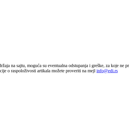
sadržaja na sajtu, moguća su eventualna odstupanja i greške, za koje ne 
je o raspoloživosti artikala možete proveriti na mejl
info@edi.rs