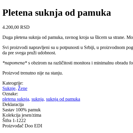
Pletena suknja od pamuka
4.200,00
RSD
Duga pletena suknja od pamuka, ravnog kroja sa šlicem sa strane. Mož
Svi proizvodi napravljeni su u potpunosti u Srbiji, u proizvodnom pog
da pre svega pruži udobnost.
*napomena*
s obzirom na različitosti monitora i minimalnu obradu fo
Proizvod trenutno nije na stanju.
Kateogrije:
Suknje,
Žene
Oznake:
pletena suknja,
suknja,
suknja od pamuka
Deklaracija
Sastav
100% pamuk
Kolekcija
jesen/zima
Šifra
1-1222
Proizvođač
Doo EDI