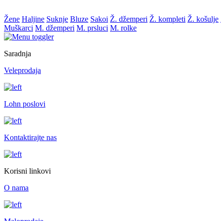
Žene
Haljine
Suknje
Bluze
Sakoi
Ž. džemperi
Ž. kompleti
Ž. košulje
Muškarci
M. džemperi
M. prsluci
M. rolke
Saradnja
Veleprodaja
Lohn poslovi
Kontaktirajte nas
Korisni linkovi
O nama