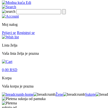
Moj nalog
Prijavi se
Registruj se
Lista želja
Vaša lista želja je prazna
0,00
RSD
Korpa
Vaša korpa je prazna
Žene
Suknje