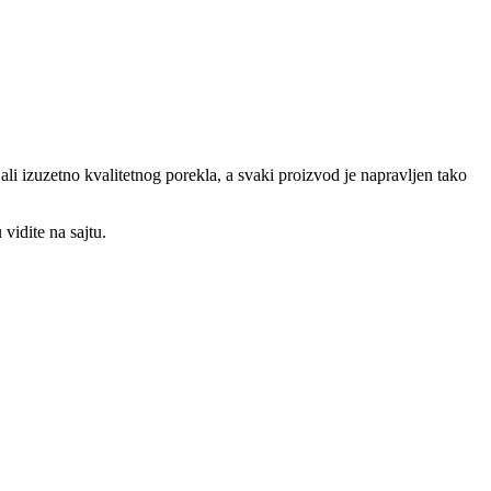
.
li izuzetno kvalitetnog porekla, a svaki proizvod je napravljen tako
vidite na sajtu.