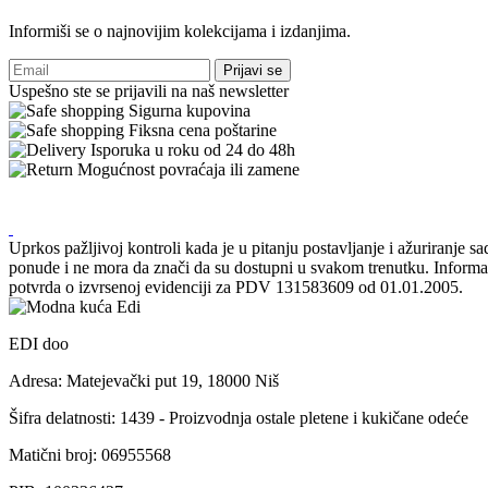
Informiši se o najnovijim kolekcijama i izdanjima.
Prijavi se
Uspešno ste se prijavili na naš newsletter
Sigurna kupovina
Fiksna cena poštarine
Isporuka u roku od 24 do 48h
Mogućnost povraćaja ili zamene
Uprkos pažljivoj kontroli kada je u pitanju postavljanje i ažuriranje 
ponude i ne mora da znači da su dostupni u svakom trenutku. Informaci
potvrda o izvrsenoj evidenciji za PDV 131583609 od 01.01.2005.
EDI doo
Adresa: Matejevački put 19, 18000 Niš
Šifra delatnosti: 1439 - Proizvodnja ostale pletene i kukičane odeće
Matični broj: 06955568