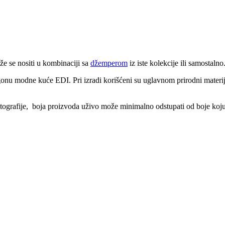
e se nositi u kombinaciji sa
džemperom
iz iste kolekcije ili samostalno
onu modne kuće EDI. Pri izradi korišćeni su uglavnom prirodni materija
tografije, boja proizvoda uživo može minimalno odstupati od boje koju 