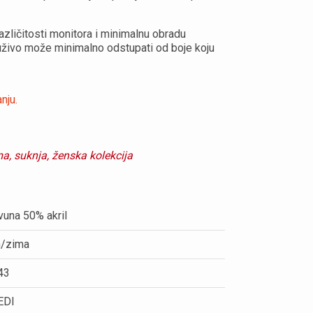
zličitosti monitora i minimalnu obradu
 uživo može minimalno odstupati od boje koju
nju.
ma,
suknja,
ženska kolekcija
vuna 50% akril
n/zima
43
EDI