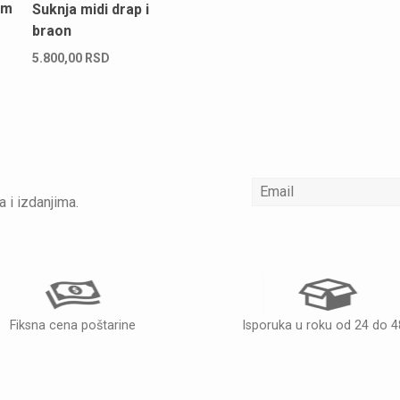
om
Suknja midi drap i
braon
5.800,00
RSD
a i izdanjima.
Fiksna cena poštarine
Isporuka u roku od 24 do 