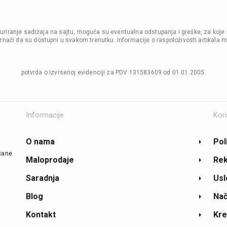
i ažuriranje sadržaja na sajtu, moguća su eventualna odstupanja i greške, za koje
nači da su dostupni u svakom trenutku. Informacije o raspoloživosti artikala m
potvrda o izvrsenoj evidenciji za PDV 131583609 od 01.01.2005.
Informacije
Kori
O nama
Pol
ičane
Maloprodaje
Rek
Saradnja
Usl
Blog
Nač
Kontakt
Kre