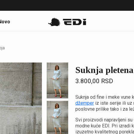
Novo
oja
Suknja pletena
3.800,00
RSD
Suknja od fine i meke vune ko
džemper
iz iste serije ili 
poslovne prilike tako i za lež
Svi proizvodi napravljeni su
modne kuće EDI. Pri izradi k
izuzetno kvalitetnog porekla