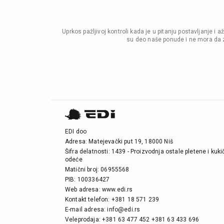
Uprkos pažljivoj kontroli kada je u pitanju postavljanje 
su deo naše ponude i ne mora da z
EDI doo
Adresa: Matejevački put 19, 18000 Niš
Šifra delatnosti: 1439 - Proizvodnja ostale pletene i kuk
odeće
Matični broj: 06955568
PIB: 100336427
Web adresa: www.edi.rs
Kontakt telefon: +381 18 571 239
E-mail adresa: info@edi.rs
Veleprodaja: +381 63 477 452 +381 63 433 696