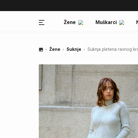
Politika privatnosti
Reklamacije
Žene
Muškarci
Uslovi kupovine
Zamena artikala i povraćaj
sredstava
Žene
Suknje
Suknja pletena ravnog kr
Odustanak od kupovine
Isporuka proizvoda
Politika privatnosti
Blog
Blog