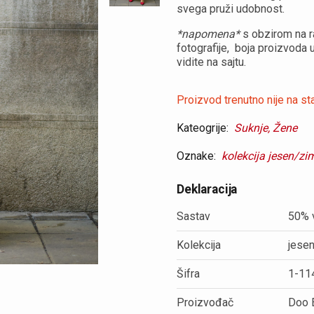
svega pruži udobnost.
*napomena*
s obzirom na ra
fotografije, boja proizvoda
vidite na sajtu.
Proizvod trenutno nije na sta
Kateogrije:
Suknje,
Žene
Oznake:
kolekcija jesen/zi
Deklaracija
Sastav
50% 
Kolekcija
jese
Šifra
1-11
Proizvođač
Doo 