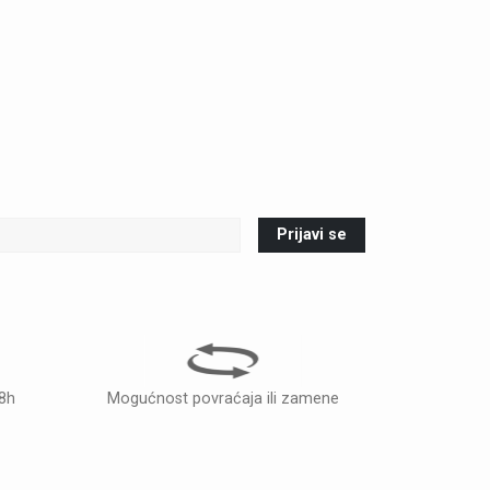
Prijavi se
48h
Mogućnost povraćaja ili zamene