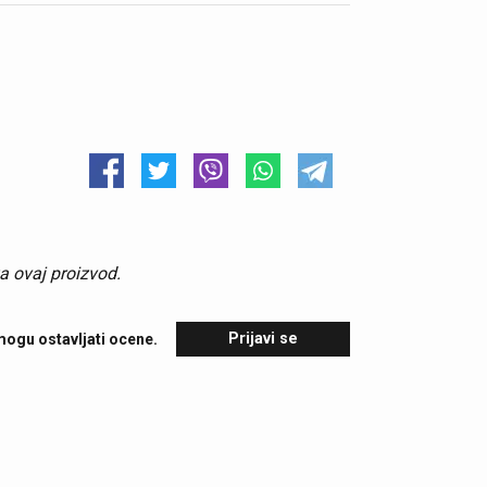
a ovaj proizvod.
Prijavi se
mogu ostavljati ocene.