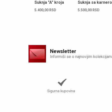
Suknja "A" kroja
Suknja sa karner
5.400,00
RSD
5.500,00
RSD
Newsletter
Informiši se o najnovijim kolekcijam
Sigurna kupovina