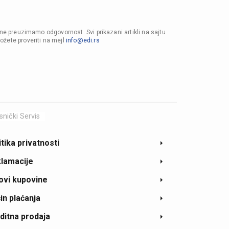
 ne preuzimamo odgovornost. Svi prikazani artikli na sajtu
ožete proveriti na mejl
info@edi.rs
snički Servis
itika privatnosti
lamacije
ovi kupovine
in plaćanja
ditna prodaja