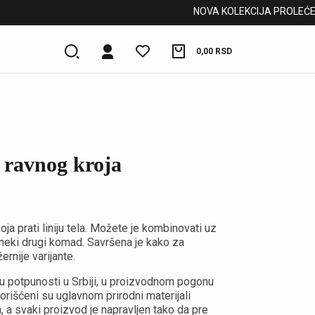
NOVA KOLEKCIJA PROLEĆE/LET
0,00
RSD
 ravnog kroja
ja prati liniju tela. Možete je kombinovati uz
uz neki drugi komad. Savršena je kako za
ernije varijante.
 u potpunosti u Srbiji, u proizvodnom pogonu
orišćeni su uglavnom prirodni materijali
, a svaki proizvod je napravljen tako da pre