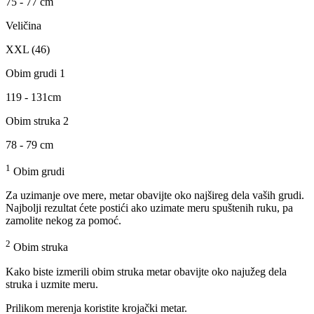
75 - 77 cm
Veličina
XXL (46)
Obim grudi 1
119 - 131cm
Obim struka 2
78 - 79 cm
1
Obim grudi
Za uzimanje ove mere, metar obavijte oko najšireg dela vaših grudi.
Najbolji rezultat ćete postići ako uzimate meru spuštenih ruku, pa
zamolite nekog za pomoć.
2
Obim struka
Kako biste izmerili obim struka metar obavijte oko najužeg dela
struka i uzmite meru.
Prilikom merenja koristite krojački metar.