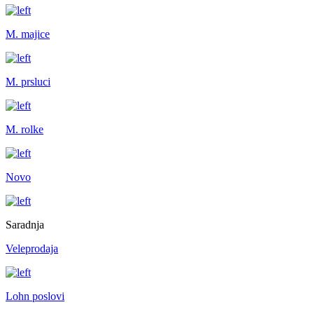
M. majice
M. prsluci
M. rolke
Novo
Saradnja
Veleprodaja
Lohn poslovi