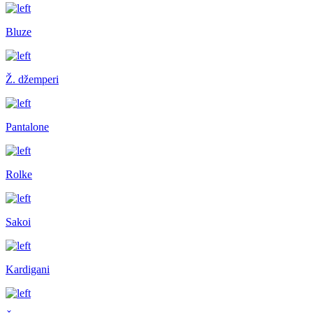
Bluze
Ž. džemperi
Pantalone
Rolke
Sakoi
Kardigani