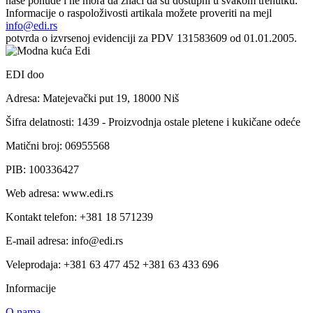
naše ponude i ne mora da znači da su dostupni u svakom trenutku.
Informacije o raspoloživosti artikala možete proveriti na mejl
info@edi.rs
potvrda o izvrsenoj evidenciji za PDV 131583609 od 01.01.2005.
EDI doo
Adresa: Matejevački put 19, 18000 Niš
Šifra delatnosti: 1439 - Proizvodnja ostale pletene i kukičane odeće
Matični broj: 06955568
PIB: 100336427
Web adresa: www.edi.rs
Kontakt telefon: +381 18 571239
E-mail adresa: info@edi.rs
Veleprodaja: +381 63 477 452 +381 63 433 696
Informacije
O nama