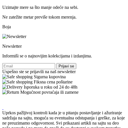
Uzimajte mere sa što manje odeće na sebi.
Ne zatežite metar previše tokom merenja.
Boja
Newsletter
Informiši se o najnovijim kolekcijama i izdanjima.
Prijavi se
Uspešno ste se prijavili na naš newsletter
Sigurna kupovina
Fiksna cena poštarine
Isporuka u roku od 24 do 48h
Mogućnost povraćaja ili zamene
Uprkos pažljivoj kontroli kada je u pitanju postavljanje i ažuriranje
sadržaja na sajtu, moguća su eventualna odstupanja i greške, za koje
ne preuzimamo odgovornost. Svi prikazani artikli na sajtu su deo