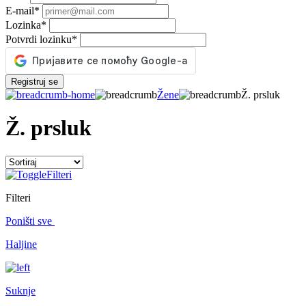
E-mail
*
Lozinka
*
Potvrdi lozinku
*
Registruj se
Žene
Ž. prsluk
Ž. prsluk
Filteri
Filteri
Poništi sve
Haljine
Suknje