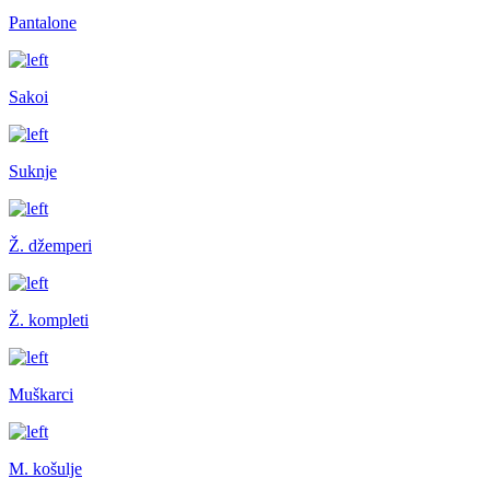
Pantalone
Sakoi
Suknje
Ž. džemperi
Ž. kompleti
Muškarci
M. košulje