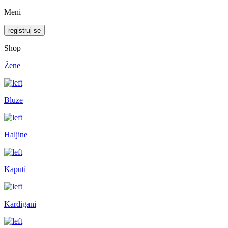
Meni
registruj se
Shop
Žene
Bluze
Haljine
Kaputi
Kardigani