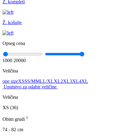
Ž. kompleti
Ž. košulje
Opseg cena
1000
20000
Veličina
one size
XS
S
S/M
M
L
L/XL
XL
2XL
3XL
4XL
Uputstvo za odabir veličine
Veličina
XS (36)
1
Obim grudi
74 - 82 cm