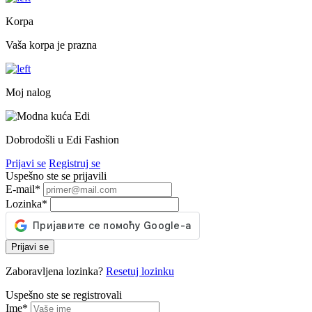
Korpa
Vaša korpa je prazna
Moj nalog
Dobrodošli u Edi Fashion
Prijavi se
Registruj se
Uspešno ste se prijavili
E-mail
*
Lozinka
*
Prijavi se
Zaboravljena lozinka?
Resetuj lozinku
Uspešno ste se registrovali
Ime
*