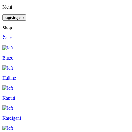
Meni
registruj se
Shop
Žene
Bluze
Haljine
Kaputi
Kardigani