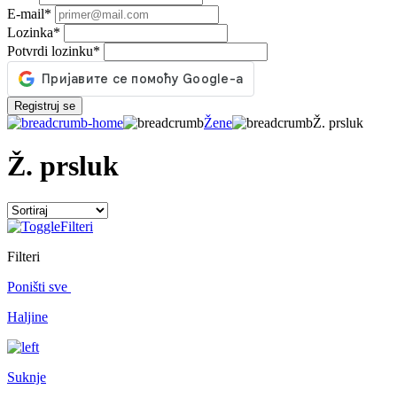
E-mail
*
Lozinka
*
Potvrdi lozinku
*
Registruj se
Žene
Ž. prsluk
Ž. prsluk
Filteri
Filteri
Poništi sve
Haljine
Suknje