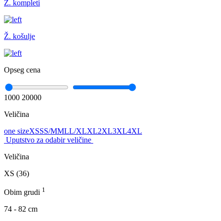
Ž. kompleti
Ž. košulje
Opseg cena
1000
20000
Veličina
one size
XS
S
S/M
M
L
L/XL
XL
2XL
3XL
4XL
Uputstvo za odabir veličine
Veličina
XS (36)
1
Obim grudi
74 - 82 cm