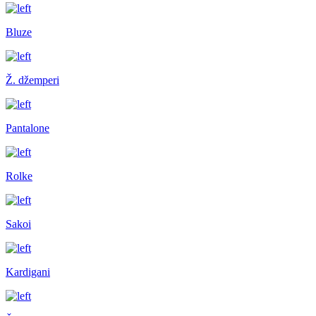
Bluze
Ž. džemperi
Pantalone
Rolke
Sakoi
Kardigani