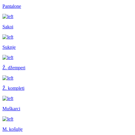
Pantalone
Sakoi
Suknje
Ž. džemperi
Ž. kompleti
Muškarci
M. košulje