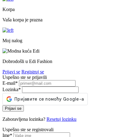
Korpa
Vaša korpa je prazna
Moj nalog
Dobrodošli u Edi Fashion
Prijavi se
Registruj se
Uspešno ste se prijavili
E-mail
*
Lozinka
*
Prijavi se
Zaboravljena lozinka?
Resetuj lozinku
Uspešno ste se registrovali
Ime
*