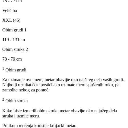
75 - 77 cm
Veličina
XXL (46)
Obim grudi 1
119 - 131cm
Obim struka 2
78 - 79 cm
1
Obim grudi
Za uzimanje ove mere, metar obavijte oko najšireg dela vaših grudi.
Najbolji rezultat ćete postići ako uzimate meru spuštenih ruku, pa
zamolite nekog za pomoć.
2
Obim struka
Kako biste izmerili obim struka metar obavijte oko najužeg dela
struka i uzmite meru.
Prilikom merenja koristite krojački metar.