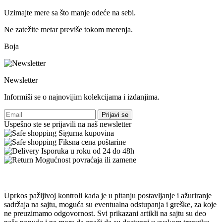
Uzimajte mere sa što manje odeće na sebi.
Ne zatežite metar previše tokom merenja.
Boja
Newsletter
Informiši se o najnovijim kolekcijama i izdanjima.
Prijavi se
Uspešno ste se prijavili na naš newsletter
Sigurna kupovina
Fiksna cena poštarine
Isporuka u roku od 24 do 48h
Mogućnost povraćaja ili zamene
Uprkos pažljivoj kontroli kada je u pitanju postavljanje i ažuriranje
sadržaja na sajtu, moguća su eventualna odstupanja i greške, za koje
ne preuzimamo odgovornost. Svi prikazani artikli na sajtu su deo