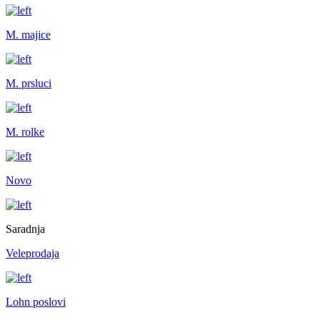
M. majice
M. prsluci
M. rolke
Novo
Saradnja
Veleprodaja
Lohn poslovi