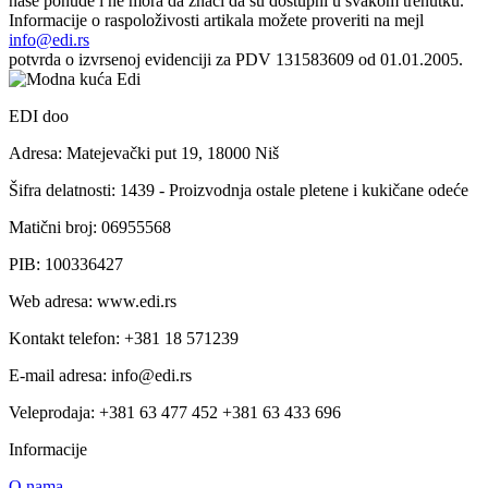
naše ponude i ne mora da znači da su dostupni u svakom trenutku.
Informacije o raspoloživosti artikala možete proveriti na mejl
info@edi.rs
potvrda o izvrsenoj evidenciji za PDV 131583609 od 01.01.2005.
EDI doo
Adresa: Matejevački put 19, 18000 Niš
Šifra delatnosti: 1439 - Proizvodnja ostale pletene i kukičane odeće
Matični broj: 06955568
PIB: 100336427
Web adresa: www.edi.rs
Kontakt telefon: +381 18 571239
E-mail adresa: info@edi.rs
Veleprodaja: +381 63 477 452 +381 63 433 696
Informacije
O nama