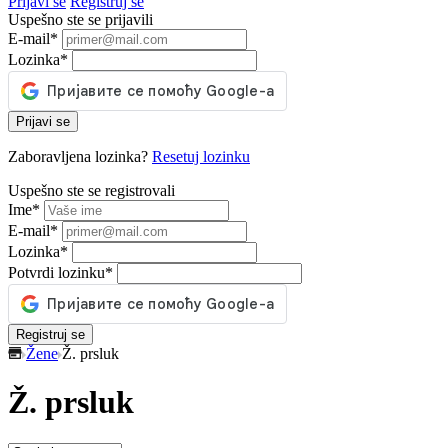
Prijavi se
Registruj se
Uspešno ste se prijavili
E-mail
*
Lozinka
*
Prijavi se
Zaboravljena lozinka?
Resetuj lozinku
Uspešno ste se registrovali
Ime
*
E-mail
*
Lozinka
*
Potvrdi lozinku
*
Registruj se
Žene
Ž. prsluk
Ž. prsluk