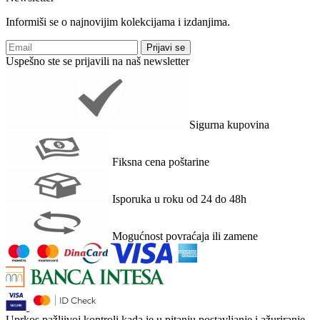
Informiši se o najnovijim kolekcijama i izdanjima.
Prijavi se
Uspešno ste se prijavili na naš newsletter
Sigurna kupovina
Fiksna cena poštarine
Isporuka u roku od 24 do 48h
Mogućnost povraćaja ili zamene
Uprkos pažljivoj kontroli kada je u pitanju postavljanje i ažuriranje