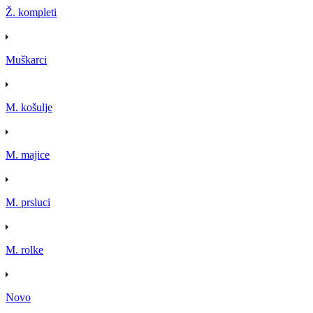
Ž. kompleti
Muškarci
M. košulje
M. majice
M. prsluci
M. rolke
Novo