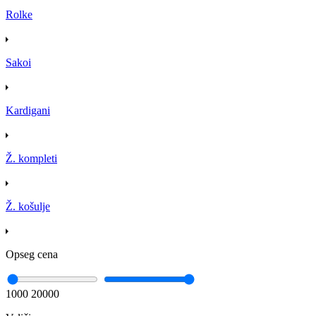
Rolke
Sakoi
Kardigani
Ž. kompleti
Ž. košulje
Opseg cena
1000
20000