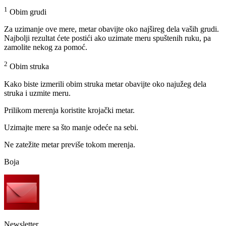
1
Obim grudi
Za uzimanje ove mere, metar obavijte oko najšireg dela vaših grudi.
Najbolji rezultat ćete postići ako uzimate meru spuštenih ruku, pa
zamolite nekog za pomoć.
2
Obim struka
Kako biste izmerili obim struka metar obavijte oko najužeg dela
struka i uzmite meru.
Prilikom merenja koristite krojački metar.
Uzimajte mere sa što manje odeće na sebi.
Ne zatežite metar previše tokom merenja.
Boja
Newsletter