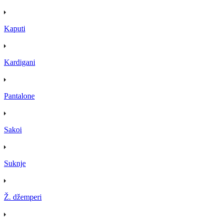
Kaputi
Kardigani
Pantalone
Sakoi
Suknje
Ž. džemperi