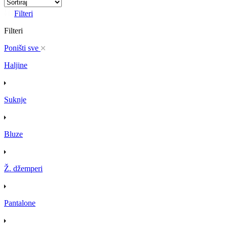
Filteri
Filteri
Poništi sve
Haljine
Suknje
Bluze
Ž. džemperi
Pantalone