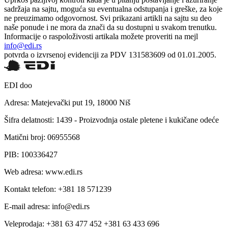
sadržaja na sajtu, moguća su eventualna odstupanja i greške, za koje
ne preuzimamo odgovornost. Svi prikazani artikli na sajtu su deo
naše ponude i ne mora da znači da su dostupni u svakom trenutku.
Informacije o raspoloživosti artikala možete proveriti na mejl
info@edi.rs
potvrda o izvrsenoj evidenciji za PDV 131583609 od 01.01.2005.
EDI doo
Adresa: Matejevački put 19, 18000 Niš
Šifra delatnosti: 1439 - Proizvodnja ostale pletene i kukičane odeće
Matični broj: 06955568
PIB: 100336427
Web adresa: www.edi.rs
Kontakt telefon: +381 18 571239
E-mail adresa: info@edi.rs
Veleprodaja: +381 63 477 452 +381 63 433 696