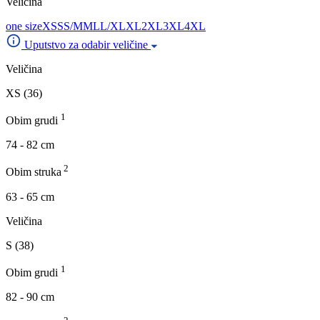
Veličina
one size
XS
S
S/M
M
L
L/XL
XL
2XL
3XL
4XL
Uputstvo za odabir veličine
Veličina
XS (36)
1
Obim grudi
74 - 82 cm
2
Obim struka
63 - 65 cm
Veličina
S (38)
1
Obim grudi
82 - 90 cm