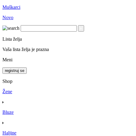
Muškarci
Novo
Lista želja
Vaša lista želja je prazna
Meni
registruj se
Shop
Žene
Bluze
Haljine