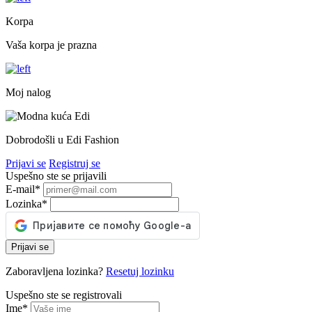
Korpa
Vaša korpa je prazna
Moj nalog
Dobrodošli u Edi Fashion
Prijavi se
Registruj se
Uspešno ste se prijavili
E-mail
*
Lozinka
*
Prijavi se
Zaboravljena lozinka?
Resetuj lozinku
Uspešno ste se registrovali
Ime
*