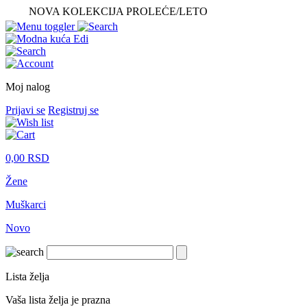
NOVA KOLEKCIJA PROLEĆE/LETO
Moj nalog
Prijavi se
Registruj se
0,00
RSD
Žene
Muškarci
Novo
Lista želja
Vaša lista želja je prazna