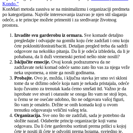
Kondo.”
KonMari metoda zasniva se na minimalizmu i organizaciji predmeta
po kategorijama. Najviše interesovanja izazvao je njen stil slaganja
odeće, a te principe možete primeniti i za sređivanje životnog
prostora.
Izvadite svu garderobu iz ormara.
Sve komade detaljno
pregledajte i odvajajte na gomilu koju ćete zadržati i onu koju
ćete pokloniti/donirati/baciti. Detaljan pregled treba da sadrži
odgovore na nekoliko pitanja. Da li je odeća izbledela, da li je
pohabana, da li duži vremenski period nešto niste nosili?
Isključite emocije.
Ovaj korak podrazumeva da ne
zadržavate neki komad odeće samo zato što vas za njega veže
neka uspomena, a niste ga nosili godinama.
Probajte.
Ovo je, možda, i ključna stavka jer smo svi skloni
tome da se držimo odeće koja nam je nekada pristajala, odeće
koju čuvamo za trenutak kada ćemo smršati itd. Važno je da
isprobate sve stvari i otarasite se onoga što vam ne stoji lepo,
u čemu se ne osećate udobno, što ne odgovara vašoj figuri,
što vam je omalelo. Držite se onih komada koji u ovom
trenutku odgovaraju veličini vašeg tela.
Organizacija.
Sve ono što ste zadržali, sada je potrebno da
složite nazad. Odaberite princip organizacije koji vama
odgovara. Da li ćete garderobu sortirati prema prilici u kojoj
ćete je nositi ili ćete je odvojiti prema bojama, svejedno je.