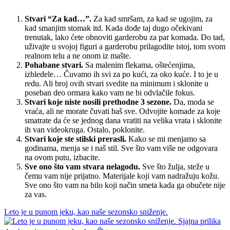
Stvari “Za kad…”.
Za kad smršam, za kad se ugojim, za
kad smanjim stomak itd. Kada dođe taj dugo očekivani
trenutak, lako ćete obnoviti garderobu za par komada. Do tad,
uživajte u svojoj figuri a garderobu prilagodite istoj, tom svom
realnom telu a ne onom iz mašte.
Pohabane stvari.
Sa malenim flekama, oštećenjima,
izbledele… Čuvamo ih svi za po kući, za oko kuće. I to je u
redu. Ali broj ovih stvari svedite na minimum i sklonite u
poseban deo ormara kako vam ne bi odvlačile fokus.
Stvari koje niste nosili prethodne 3 sezone.
Da, moda se
vraća, ali ne morate čuvati baš sve. Odvojite komade za koje
smatrate da će se jednog dana vratiti na velika vrata i sklonite
ih van videokruga. Ostalo, poklonite.
Stvari koje ste stilski prerasli.
Kako se mi menjamo sa
godinama, menja se i naš stil. Sve što vam više ne odgovara
na ovom putu, izbacite.
Sve ono što vam stvara nelagodu.
Sve što žulja, steže u
čemu vam nije prijatno. Materijale koji vam nadražuju kožu.
Sve ono što vam na bilo koji način smeta kada ga obučete nije
za vas.
Leto je u punom jeku, kao naše sezonsko sniženje.