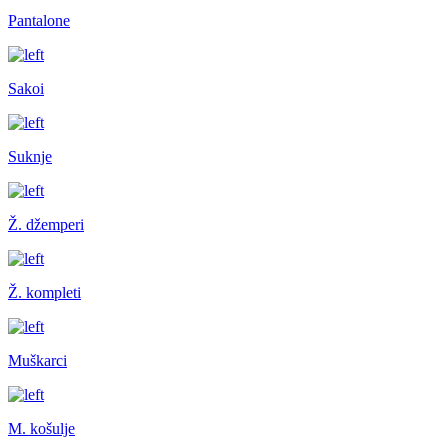
Pantalone
Sakoi
Suknje
Ž. džemperi
Ž. kompleti
Muškarci
M. košulje