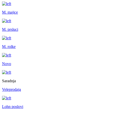
M. majice
M. prsluci
M. rolke
Novo
Saradnja
Veleprodaja
Lohn poslovi