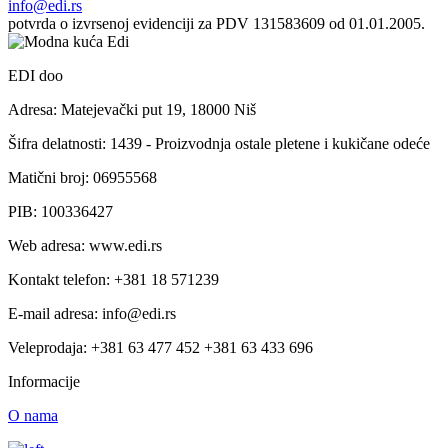
info@edi.rs
potvrda o izvrsenoj evidenciji za PDV 131583609 od 01.01.2005.
EDI doo
Adresa: Matejevački put 19, 18000 Niš
Šifra delatnosti: 1439 - Proizvodnja ostale pletene i kukičane odeće
Matični broj: 06955568
PIB: 100336427
Web adresa: www.edi.rs
Kontakt telefon: +381 18 571239
E-mail adresa: info@edi.rs
Veleprodaja: +381 63 477 452 +381 63 433 696
Informacije
O nama