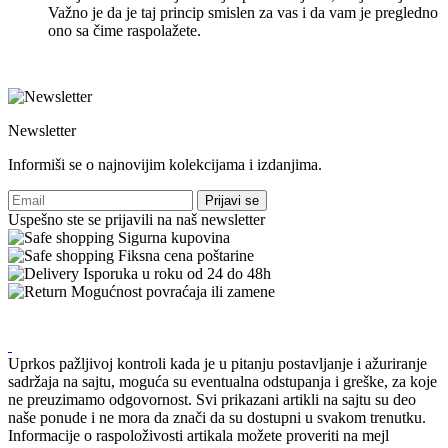
Važno je da je taj princip smislen za vas i da vam je pregledno
ono sa čime raspolažete.
Newsletter
Informiši se o najnovijim kolekcijama i izdanjima.
Prijavi se
Uspešno ste se prijavili na naš newsletter
Sigurna kupovina
Fiksna cena poštarine
Isporuka u roku od 24 do 48h
Mogućnost povraćaja ili zamene
Uprkos pažljivoj kontroli kada je u pitanju postavljanje i ažuriranje
sadržaja na sajtu, moguća su eventualna odstupanja i greške, za koje
ne preuzimamo odgovornost. Svi prikazani artikli na sajtu su deo
naše ponude i ne mora da znači da su dostupni u svakom trenutku.
Informacije o raspoloživosti artikala možete proveriti na mejl