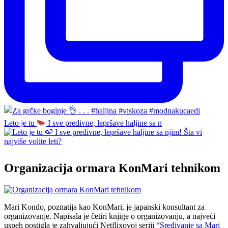
Leto je tu
I sve predivne, lepršave haljine sa n
Organizacija ormara KonMari tehnikom
Mari Kondo, poznatija kao KonMari, je japanski konsultant za
organizovanje. Napisala je četiri knjige o organizovanju, a najveći
uspeh postigla je zahvaljujući Netflixovoj seriji
“Sređivanje sa Mari