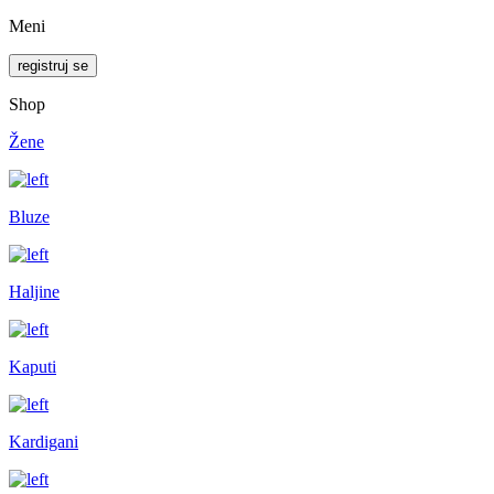
Meni
registruj se
Shop
Žene
Bluze
Haljine
Kaputi
Kardigani