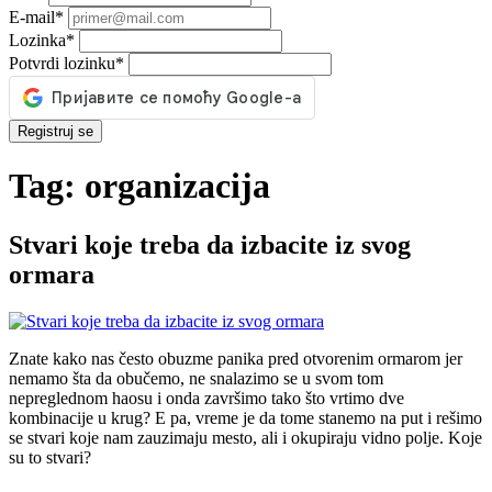
E-mail
*
Lozinka
*
Potvrdi lozinku
*
Registruj se
Tag:
organizacija
Stvari koje treba da izbacite iz svog
ormara
Znate kako nas često obuzme panika pred otvorenim ormarom jer
nemamo šta da obučemo, ne snalazimo se u svom tom
nepreglednom haosu i onda završimo tako što vrtimo dve
kombinacije u krug? E pa, vreme je da tome stanemo na put i rešimo
se stvari koje nam zauzimaju mesto, ali i okupiraju vidno polje. Koje
su to stvari?