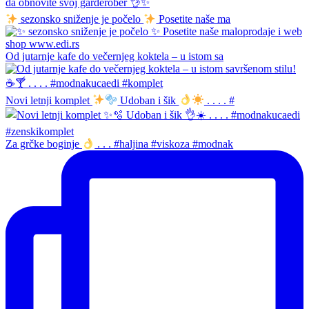
sezonsko sniženje je počelo
Posetite naše ma
Od jutarnje kafe do večernjeg koktela – u istom sa
Novi letnji komplet
Udoban i šik
. . . . #
Za grčke boginje
. . . #haljina #viskoza #modnak