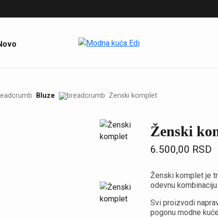
Novo
Bluze
Ženski komplet
Ženski ko
6.500,00
RSD
Ženski komplet je t
odevnu kombinaciju 
Svi proizvodi naprav
pogonu modne kuće E