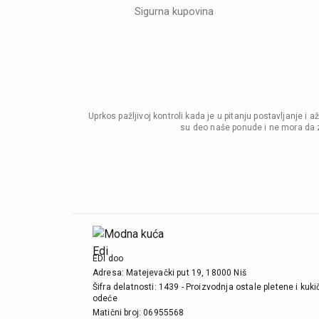
Sigurna kupovina
Uprkos pažljivoj kontroli kada je u pitanju postavljanje 
su deo naše ponude i ne mora da z
EDI doo
Adresa: Matejevački put 19, 18000 Niš
Šifra delatnosti: 1439 - Proizvodnja ostale pletene i kuk
odeće
Matični broj: 06955568