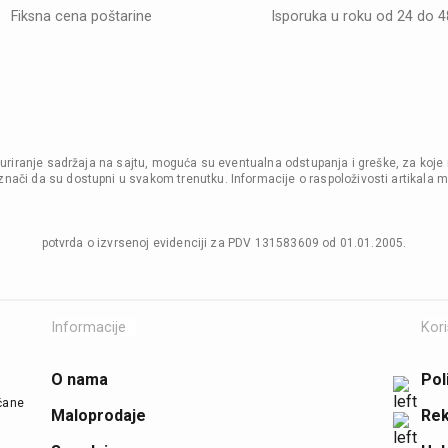
Fiksna cena poštarine
Isporuka u roku od 24 do 
i ažuriranje sadržaja na sajtu, moguća su eventualna odstupanja i greške, za koje
nači da su dostupni u svakom trenutku. Informacije o raspoloživosti artikala m
potvrda o izvrsenoj evidenciji za PDV 131583609 od 01.01.2005.
Informacije
Kori
O nama
Pol
ičane
Maloprodaje
Rek