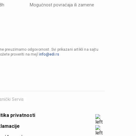
48h
Mogućnost povraćaja ili zamene
 ne preuzimamo odgovornost. Svi prikazani artikli na sajtu
ožete proveriti na mejl
info@edi.rs
snički Servis
itika privatnosti
lamacije