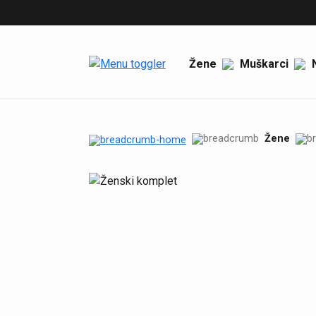
Politika privatnosti
Reklamacije
Uslovi kupovine
Žene
Muškarci
Zamena artikala i povraćaj
sredstava
Odustanak od kupovine
Žene
Isporuka proizvoda
Politika privatnosti
Blog
Blog