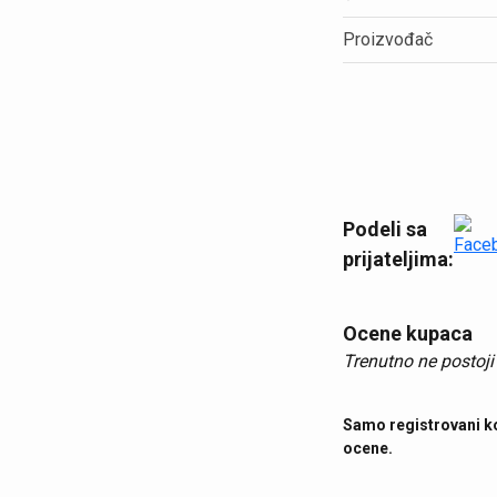
Proizvođač
Podeli sa
prijateljima:
Ocene kupaca
Trenutno ne postoji
Samo registrovani ko
ocene.