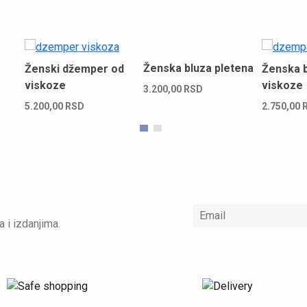
Ženska bluza pletena
Ženski džemper od
Ženska b
viskoze
viskoze
3.200,00
RSD
5.200,00
RSD
2.750,00
a i izdanjima.