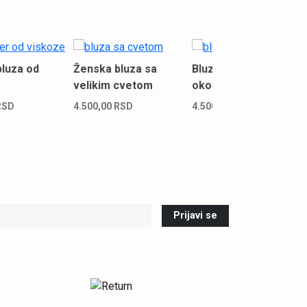
luza od
Ženska bluza sa
Bluza od viskoze sa
velikim cvetom
okovratnikom
RSD
4.500,00
RSD
4.500,00
RSD
Prijavi se