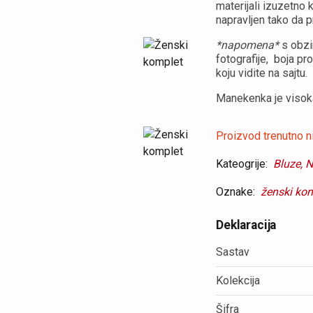
materijali izuzetno 
napravljen tako da 
*napomena*
s obzi
fotografije, boja p
koju vidite na sajtu.
Manekenka je visoka 
Proizvod trenutno ni
Kateogrije:
Bluze,
N
Oznake:
ženski ko
Deklaracija
Sastav
Kolekcija
Šifra