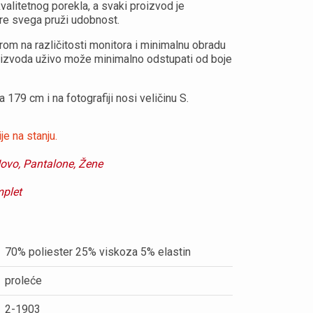
kvalitetnog porekla, a svaki proizvod je
pre svega pruži udobnost.
rom na različitosti monitora i minimalnu obradu
roizvoda uživo može minimalno odstupati od boje
179 cm i na fotografiji nosi veličinu S.
je na stanju.
ovo,
Pantalone,
Žene
mplet
70% poliester 25% viskoza 5% elastin
proleće
2-1903