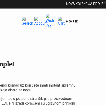
NOVA KOLEKCIJA PROLEĆE/L
0,00
RSD
mplet
rendi komad uz koji ćete imati instant spremnu
koja obara sa nogu.
ljeni su u potpunosti u Srbiji, u proizvodnom
DI. Pri izradi korišćeni su uglavnom prirodni