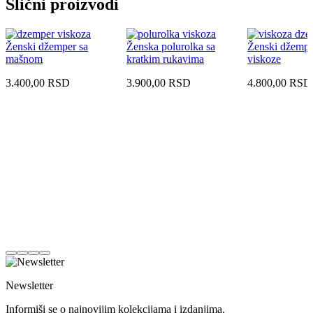
Slični proizvodi
Ženski džemper sa
Ženska polurolka sa
Ženski džempe
mašnom
kratkim rukavima
viskoze
3.400,00
RSD
3.900,00
RSD
4.800,00
RSD
Newsletter
Informiši se o najnovijim kolekcijama i izdanjima.