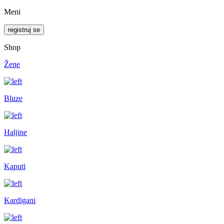
Meni
registruj se
Shop
Žene
Bluze
Haljine
Kaputi
Kardigani