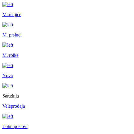
M. majice
M. prsluci
M. rolke
Novo
Saradnja
Veleprodaja
Lohn poslovi