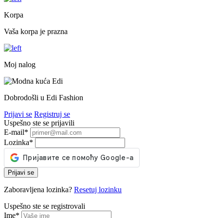
Korpa
Vaša korpa je prazna
Moj nalog
Dobrodošli u Edi Fashion
Prijavi se
Registruj se
Uspešno ste se prijavili
E-mail
*
Lozinka
*
Prijavi se
Zaboravljena lozinka?
Resetuj lozinku
Uspešno ste se registrovali
Ime
*