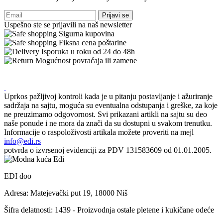
Prijavi se
Uspešno ste se prijavili na naš newsletter
Sigurna kupovina
Fiksna cena poštarine
Isporuka u roku od 24 do 48h
Mogućnost povraćaja ili zamene
Uprkos pažljivoj kontroli kada je u pitanju postavljanje i ažuriranje
sadržaja na sajtu, moguća su eventualna odstupanja i greške, za koje
ne preuzimamo odgovornost. Svi prikazani artikli na sajtu su deo
naše ponude i ne mora da znači da su dostupni u svakom trenutku.
Informacije o raspoloživosti artikala možete proveriti na mejl
info@edi.rs
potvrda o izvrsenoj evidenciji za PDV 131583609 od 01.01.2005.
EDI doo
Adresa: Matejevački put 19, 18000 Niš
Šifra delatnosti: 1439 - Proizvodnja ostale pletene i kukičane odeće