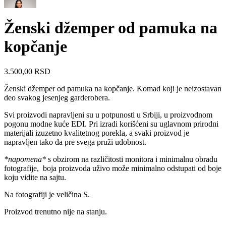
Ženski džemper od pamuka na
kopčanje
3.500,00
RSD
Ženski džemper od pamuka na kopčanje. Komad koji je neizostavan
deo svakog jesenjeg garderobera.
Svi proizvodi napravljeni su u potpunosti u Srbiji, u proizvodnom
pogonu modne kuće EDI. Pri izradi korišćeni su uglavnom prirodni
materijali izuzetno kvalitetnog porekla, a svaki proizvod je
napravljen tako da pre svega pruži udobnost.
*napomena*
s obzirom na različitosti monitora i minimalnu obradu
fotografije, boja proizvoda uživo može minimalno odstupati od boje
koju vidite na sajtu.
Na fotografiji je veličina S.
Proizvod trenutno nije na stanju.