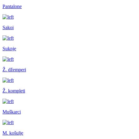
Pantalone
Sakoi
Suknje
Ž. džemperi
Ž. kompleti
Muškarci
M. košulje