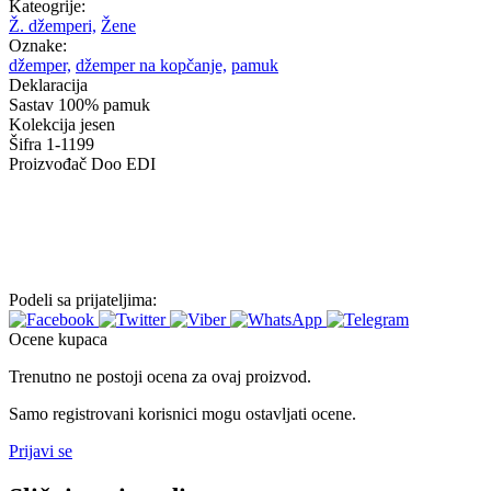
Kateogrije:
Ž. džemperi,
Žene
Oznake:
džemper,
džemper na kopčanje,
pamuk
Deklaracija
Sastav
100% pamuk
Kolekcija
jesen
Šifra
1-1199
Proizvođač
Doo EDI
Podeli sa prijateljima:
Ocene kupaca
Trenutno ne postoji ocena za ovaj proizvod.
Samo registrovani korisnici mogu ostavljati ocene.
Prijavi se