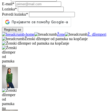
E-mail
*
Lozinka
*
Potvrdi lozinku
*
Registruj se
Žene
Ž. džemperi
Ženski džemper od pamuka na kopčanje