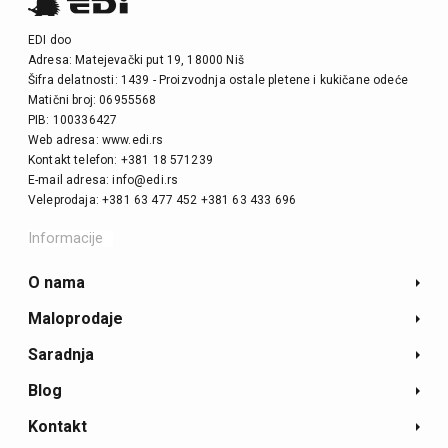
EDI doo
Adresa: Matejevački put 19, 18000 Niš
Šifra delatnosti: 1439 - Proizvodnja ostale pletene i kukičane odeće
Matični broj: 06955568
PIB: 100336427
Web adresa: www.edi.rs
Kontakt telefon: +381 18 571239
E-mail adresa: info@edi.rs
Veleprodaja: +381 63 477 452 +381 63 433 696
Informacije
O nama
Maloprodaje
Saradnja
Blog
Kontakt