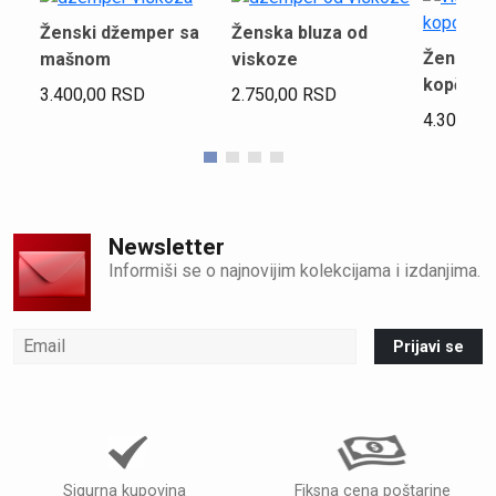
Ženski džemper sa
Ženska bluza od
Ženski 
mašnom
viskoze
kopčanje
3.400,00
RSD
2.750,00
RSD
4.300,00
Newsletter
Informiši se o najnovijim kolekcijama i izdanjima.
Prijavi se
Sigurna kupovina
Fiksna cena poštarine