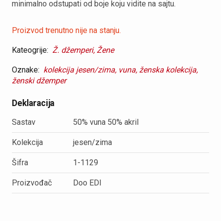
minimalno odstupati od boje koju vidite na sajtu.
Proizvod trenutno nije na stanju.
Kateogrije:
Ž. džemperi,
Žene
Oznake:
kolekcija jesen/zima,
vuna,
ženska kolekcija,
ženski džemper
Deklaracija
Sastav
50% vuna 50% akril
Kolekcija
jesen/zima
Šifra
1-1129
Proizvođač
Doo EDI