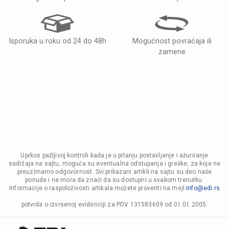
Isporuka u roku od 24 do 48h
Mogućnost povraćaja ili
zamene
Uprkos pažljivoj kontroli kada je u pitanju postavljanje i ažuriranje
sadržaja na sajtu, moguća su eventualna odstupanja i greške, za koje ne
preuzimamo odgovornost. Svi prikazani artikli na sajtu su deo naše
ponude i ne mora da znači da su dostupni u svakom trenutku.
Informacije o raspoloživosti artikala možete proveriti na mejl
info@edi.rs
potvrda o izvrsenoj evidenciji za PDV 131583609 od 01.01.2005.