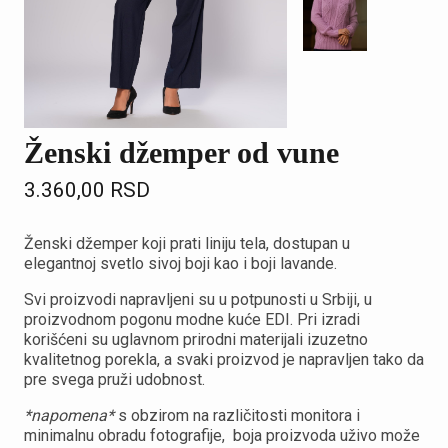
Ženski džemper od vune
3.360,00
RSD
Ženski džemper koji prati liniju tela, dostupan u
elegantnoj svetlo sivoj boji kao i boji lavande.
Svi proizvodi napravljeni su u potpunosti u Srbiji, u
proizvodnom pogonu modne kuće EDI. Pri izradi
korišćeni su uglavnom prirodni materijali izuzetno
kvalitetnog porekla, a svaki proizvod je napravljen tako da
pre svega pruži udobnost.
*napomena*
s obzirom na različitosti monitora i
minimalnu obradu fotografije, boja proizvoda uživo može