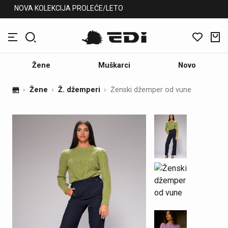
NOVA KOLEKCIJA PROLEĆE/LETO
Žene
Muškarci
Novo
Žene
Ž. džemperi
Ženski džemper od vune